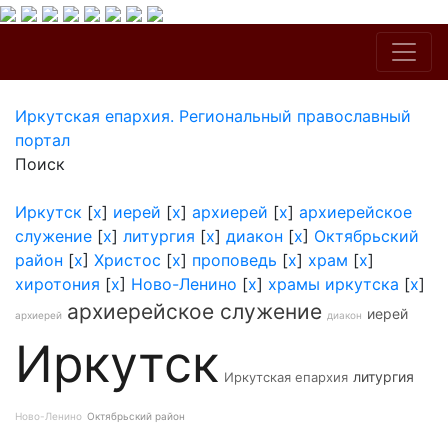
Иркутская епархия. Региональный православный
портал
Поиск
Иркутск
[
x
]
иерей
[
x
]
архиерей
[
x
]
архиерейское
служение
[
x
]
литургия
[
x
]
диакон
[
x
]
Октябрьский
район
[
x
]
Христос
[
x
]
проповедь
[
x
]
храм
[
x
]
хиротония
[
x
]
Ново-Ленино
[
x
]
храмы иркутска
[
x
]
архиерейское служение
иерей
архиерей
диакон
Иркутск
литургия
Иркутская епархия
Ново-Ленино
Октябрьский район