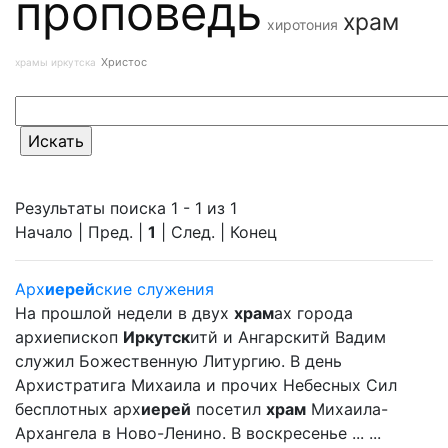
проповедь
храм
хиротония
Христос
храмы иркутска
Результаты поиска 1 - 1 из 1
Начало | Пред. |
1
| След. | Конец
Арх
иерей
ские служения
На прошлой недели в двух
храм
ах города
архиепископ
Иркутск
итй и Ангарскитй Вадим
служил Божественную Литургию. В день
Архистратига Михаила и прочих Небесных Сил
бесплотных арх
иерей
посетил
храм
Михаила-
Архангела в Ново-Ленино. В воскресенье ... ...