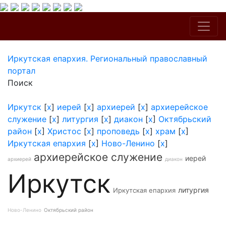
Иркутская епархия. Региональный православный
портал
Поиск
Иркутск
[
x
]
иерей
[
x
]
архиерей
[
x
]
архиерейское
служение
[
x
]
литургия
[
x
]
диакон
[
x
]
Октябрьский
район
[
x
]
Христос
[
x
]
проповедь
[
x
]
храм
[
x
]
Иркутская епархия
[
x
]
Ново-Ленино
[
x
]
архиерейское служение
иерей
архиерей
диакон
Иркутск
литургия
Иркутская епархия
Ново-Ленино
Октябрьский район