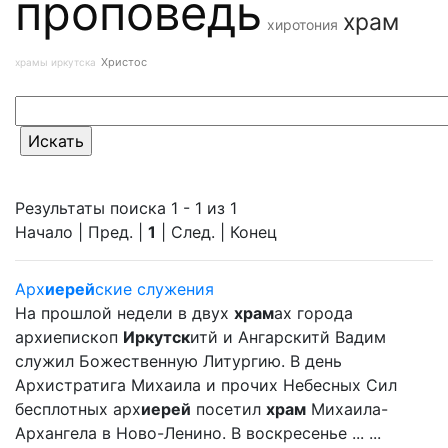
проповедь
храм
хиротония
Христос
храмы иркутска
Результаты поиска 1 - 1 из 1
Начало | Пред. |
1
| След. | Конец
Арх
иерей
ские служения
На прошлой недели в двух
храм
ах города
архиепископ
Иркутск
итй и Ангарскитй Вадим
служил Божественную Литургию. В день
Архистратига Михаила и прочих Небесных Сил
бесплотных арх
иерей
посетил
храм
Михаила-
Архангела в Ново-Ленино. В воскресенье ... ...