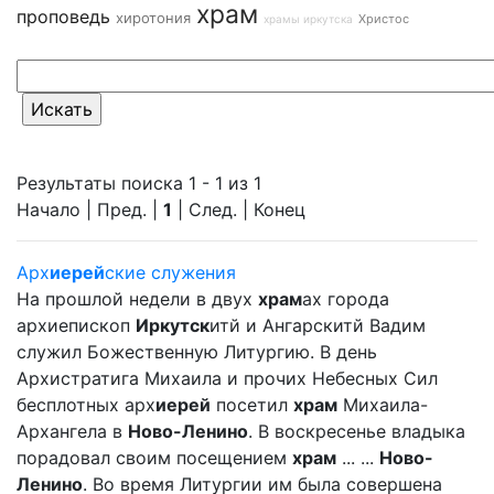
храм
проповедь
хиротония
Христос
храмы иркутска
Результаты поиска 1 - 1 из 1
Начало | Пред. |
1
| След. | Конец
Арх
иерей
ские служения
На прошлой недели в двух
храм
ах города
архиепископ
Иркутск
итй и Ангарскитй Вадим
служил Божественную Литургию. В день
Архистратига Михаила и прочих Небесных Сил
бесплотных арх
иерей
посетил
храм
Михаила-
Архангела в
Ново-Ленино
. В воскресенье владыка
порадовал своим посещением
храм
... ...
Ново-
Ленино
. Во время Литургии им была совершена