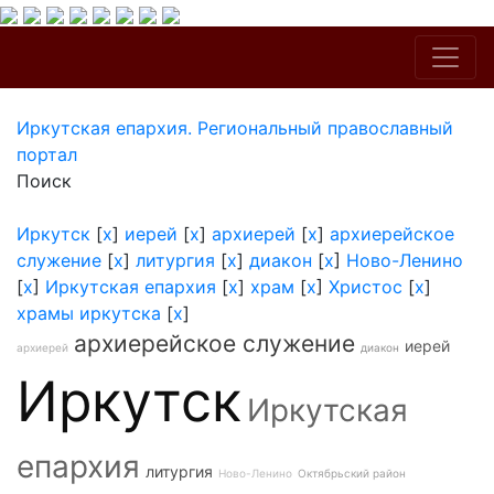
Иркутская епархия. Региональный православный
портал
Поиск
Иркутск
[
x
]
иерей
[
x
]
архиерей
[
x
]
архиерейское
служение
[
x
]
литургия
[
x
]
диакон
[
x
]
Ново-Ленино
[
x
]
Иркутская епархия
[
x
]
храм
[
x
]
Христос
[
x
]
храмы иркутска
[
x
]
архиерейское служение
иерей
архиерей
диакон
Иркутск
Иркутская
епархия
литургия
Ново-Ленино
Октябрьский район