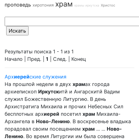
храм
проповедь
хиротония
Христос
храмы иркутска
Результаты поиска 1 - 1 из 1
Начало | Пред. |
1
| След. | Конец
Арх
иерей
ские служения
На прошлой недели в двух
храм
ах города
архиепископ
Иркутск
итй и Ангарскитй Вадим
служил Божественную Литургию. В день
Архистратига Михаила и прочих Небесных Сил
бесплотных арх
иерей
посетил
храм
Михаила-
Архангела в
Ново-Ленино
. В воскресенье владыка
порадовал своим посещением
храм
... ...
Ново-
Ленино
. Во время Литургии им была совершена