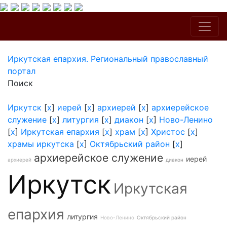
Иркутская епархия. Региональный православный
портал
Поиск
Иркутск
[
x
]
иерей
[
x
]
архиерей
[
x
]
архиерейское
служение
[
x
]
литургия
[
x
]
диакон
[
x
]
Ново-Ленино
[
x
]
Иркутская епархия
[
x
]
храм
[
x
]
Христос
[
x
]
храмы иркутска
[
x
]
Октябрьский район
[
x
]
архиерейское служение
иерей
архиерей
диакон
Иркутск
Иркутская
епархия
литургия
Ново-Ленино
Октябрьский район