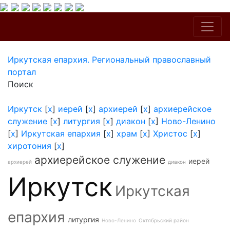
Иркутская епархия. Региональный православный
портал
Поиск
Иркутск
[
x
]
иерей
[
x
]
архиерей
[
x
]
архиерейское
служение
[
x
]
литургия
[
x
]
диакон
[
x
]
Ново-Ленино
[
x
]
Иркутская епархия
[
x
]
храм
[
x
]
Христос
[
x
]
хиротония
[
x
]
архиерейское служение
иерей
архиерей
диакон
Иркутск
Иркутская
епархия
литургия
Ново-Ленино
Октябрьский район