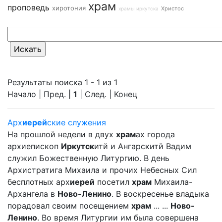
храм
проповедь
хиротония
Христос
храмы иркутска
Результаты поиска 1 - 1 из 1
Начало | Пред. |
1
| След. | Конец
Арх
иерей
ские служения
На прошлой недели в двух
храм
ах города
архиепископ
Иркутск
итй и Ангарскитй Вадим
служил Божественную Литургию. В день
Архистратига Михаила и прочих Небесных Сил
бесплотных арх
иерей
посетил
храм
Михаила-
Архангела в
Ново-Ленино
. В воскресенье владыка
порадовал своим посещением
храм
... ...
Ново-
Ленино
. Во время Литургии им была совершена