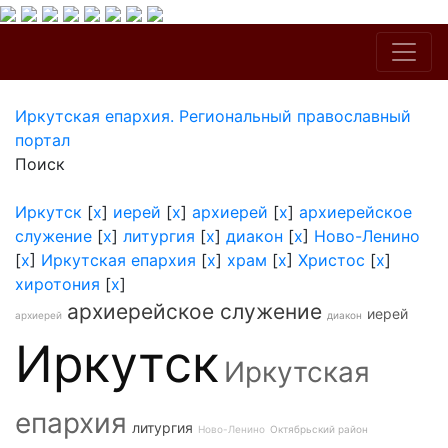
Иркутская епархия. Региональный православный
портал
Поиск
Иркутск
[
x
]
иерей
[
x
]
архиерей
[
x
]
архиерейское
служение
[
x
]
литургия
[
x
]
диакон
[
x
]
Ново-Ленино
[
x
]
Иркутская епархия
[
x
]
храм
[
x
]
Христос
[
x
]
хиротония
[
x
]
архиерейское служение
иерей
архиерей
диакон
Иркутск
Иркутская
епархия
литургия
Ново-Ленино
Октябрьский район