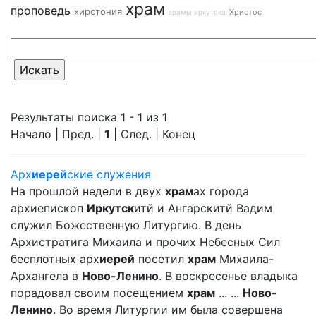
храм
проповедь
хиротония
Христос
храмы иркутска
Результаты поиска 1 - 1 из 1
Начало | Пред. |
1
| След. | Конец
Арх
иерей
ские служения
На прошлой недели в двух
храм
ах города
архиепископ
Иркутск
итй и Ангарскитй Вадим
служил Божественную Литургию. В день
Архистратига Михаила и прочих Небесных Сил
бесплотных арх
иерей
посетил
храм
Михаила-
Архангела в
Ново-Ленино
. В воскресенье владыка
порадовал своим посещением
храм
... ...
Ново-
Ленино
. Во время Литургии им была совершена