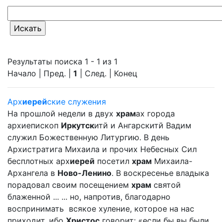
Результаты поиска 1 - 1 из 1
Начало | Пред. |
1
| След. | Конец
Арх
иерей
ские служения
На прошлой недели в двух
храм
ах города
архиепископ
Иркутск
итй и Ангарскитй Вадим
служил Божественную Литургию. В день
Архистратига Михаила и прочих Небесных Сил
бесплотных арх
иерей
посетил
храм
Михаила-
Архангела в
Ново-Ленино
. В воскресенье владыка
порадовал своим посещением
храм
святой
блаженной ... ... но, напротив, благодарно
воспринимать всякое хуление, которое на нас
приходит, ибо
Христос
говорит: «если бы вы были