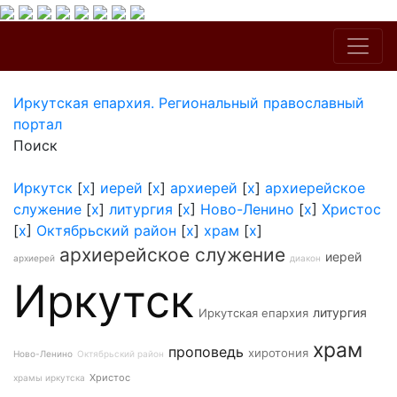
Иркутская епархия. Региональный православный
портал
Поиск
Иркутск
[
x
]
иерей
[
x
]
архиерей
[
x
]
архиерейское
служение
[
x
]
литургия
[
x
]
Ново-Ленино
[
x
]
Христос
[
x
]
Октябрьский район
[
x
]
храм
[
x
]
архиерейское служение
иерей
архиерей
диакон
Иркутск
литургия
Иркутская епархия
храм
проповедь
хиротония
Ново-Ленино
Октябрьский район
Христос
храмы иркутска