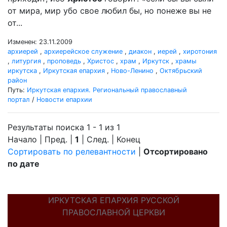
от мира, мир убо свое любил бы, но понеже вы не
от...
Изменен: 23.11.2009
архиерей
,
архиерейское служение
,
диакон
,
иерей
,
хиротония
,
литургия
,
проповедь
,
Христос
,
храм
,
Иркутск
,
храмы
иркутска
,
Иркутская епархия
,
Ново-Ленино
,
Октябрьский
район
Путь:
Иркутская епархия. Региональный православный
портал
/
Новости епархии
Результаты поиска 1 - 1 из 1
Начало | Пред. |
1
| След. | Конец
Сортировать по релевантности
|
Отсортировано
по дате
ИРКУТСКАЯ ЕПАРХИЯ РУССКОЙ
ПРАВОСЛАВНОЙ ЦЕРКВИ