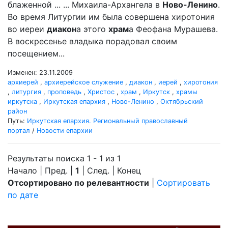
блаженной ... ... Михаила-Архангела в
Ново-Ленино
.
Во время Литургии им была совершена хиротония
во иереи
диакон
а этого
храм
а Феофана Мурашева.
В воскресенье владыка порадовал своим
посещением...
Изменен: 23.11.2009
архиерей
,
архиерейское служение
,
диакон
,
иерей
,
хиротония
,
литургия
,
проповедь
,
Христос
,
храм
,
Иркутск
,
храмы
иркутска
,
Иркутская епархия
,
Ново-Ленино
,
Октябрьский
район
Путь:
Иркутская епархия. Региональный православный
портал
/
Новости епархии
Результаты поиска 1 - 1 из 1
Начало | Пред. |
1
| След. | Конец
Отсортировано по релевантности
|
Сортировать
по дате