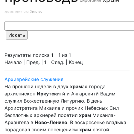
хиротония
храмы иркутска
Христос
Результаты поиска 1 - 1 из 1
Начало | Пред. |
1
| След. | Конец
Архиерейские служения
На прошлой недели в двух
храм
ах города
архиепископ
Иркутск
итй и Ангарскитй Вадим
служил Божественную Литургию. В день
Архистратига Михаила и прочих Небесных Сил
бесплотных архиерей посетил
храм
Михаила-
Архангела в
Ново-Ленино
. В воскресенье владыка
порадовал своим посещением
храм
святой