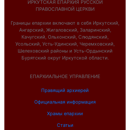
ИРКУТСКАЯ ЕПАРХИЯ РУССКОЙ
ПРАВОСЛАВНОЙ ЦЕРКВИ
Границы епархии включают в себя Иркутский,
Ангарский, Жигаловский, Заларинский,
Качугский, Ольхонский, Слюдянский,
Усольский, Усть-Удинский, Черемховский,
Шелеховский районы и Усть-Ордынский
Бурятский округ Иркутской области.
ЕПАРХИАЛЬНОЕ УПРАВЛЕНИЕ
Правящий архиерей
Официальная информация
Храмы епархии
Статьи