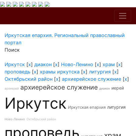
Иркутская епархия. Региональный православный
портал
Поиск
Иркутск
[
x
]
диакон
[
x
]
Ново-Ленино
[
x
]
храм
[
x
]
проповедь
[
x
]
храмы иркутска
[
x
]
литургия
[
x
]
Октябрьский район
[
x
]
архиерейское служение
[
x
]
архиерейское служение
иерей
архиерей
диакон
Иркутск
литургия
Иркутская епархия
Ново-Ленино
Октябрьский район
проповедь
храм