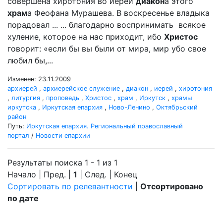
совершена хиротония во иереи
диакон
а этого
храм
а Феофана Мурашева. В воскресенье владыка
порадовал ... ... благодарно воспринимать всякое
хуление, которое на нас приходит, ибо
Христос
говорит: «если бы вы были от мира, мир убо свое
любил бы,...
Изменен: 23.11.2009
архиерей
,
архиерейское служение
,
диакон
,
иерей
,
хиротония
,
литургия
,
проповедь
,
Христос
,
храм
,
Иркутск
,
храмы
иркутска
,
Иркутская епархия
,
Ново-Ленино
,
Октябрьский
район
Путь:
Иркутская епархия. Региональный православный
портал
/
Новости епархии
Результаты поиска 1 - 1 из 1
Начало | Пред. |
1
| След. | Конец
Сортировать по релевантности
|
Отсортировано
по дате