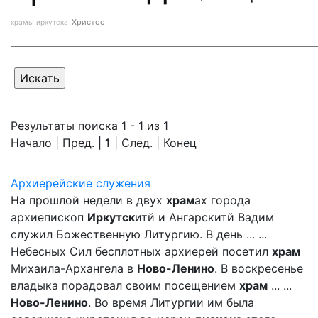
Христос
храмы иркутска
Результаты поиска 1 - 1 из 1
Начало | Пред. |
1
| След. | Конец
Архиерейские служения
На прошлой недели в двух
храм
ах города
архиепископ
Иркутск
итй и Ангарскитй Вадим
служил Божественную Литургию. В день ... ...
Небесных Сил бесплотных архиерей посетил
храм
Михаила-Архангела в
Ново-Ленино
. В воскресенье
владыка порадовал своим посещением
храм
... ...
Ново-Ленино
. Во время Литургии им была