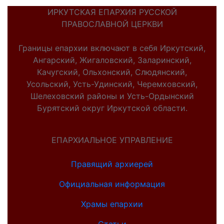
ИРКУТСКАЯ ЕПАРХИЯ РУССКОЙ
ПРАВОСЛАВНОЙ ЦЕРКВИ
Границы епархии включают в себя Иркутский,
Ангарский, Жигаловский, Заларинский,
Качугский, Ольхонский, Слюдянский,
Усольский, Усть-Удинский, Черемховский,
Шелеховский районы и Усть-Ордынский
Бурятский округ Иркутской области.
ЕПАРХИАЛЬНОЕ УПРАВЛЕНИЕ
Правящий архиерей
Официальная информация
Храмы епархии