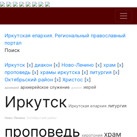
Иркутская епархия. Региональный православный
портал
Поиск
Иркутск
[
x
]
диакон
[
x
]
Ново-Ленино
[
x
]
храм
[
x
]
проповедь
[
x
]
храмы иркутска
[
x
]
литургия
[
x
]
Октябрьский район
[
x
]
Христос
[
x
]
иерей
архиерейское служение
архиерей
диакон
Иркутск
литургия
Иркутская епархия
Ново-Ленино
Октябрьский район
проповедь
храм
хиротония