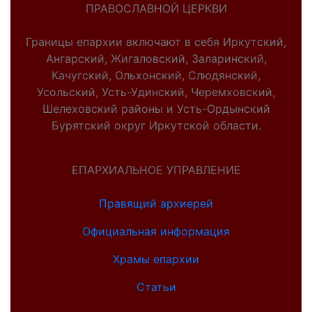
ПРАВОСЛАВНОЙ ЦЕРКВИ
Границы епархии включают в себя Иркутский,
Ангарский, Жигаловский, Заларинский,
Качугский, Ольхонский, Слюдянский,
Усольский, Усть-Удинский, Черемховский,
Шелеховский районы и Усть-Ордынский
Бурятский округ Иркутской области.
ЕПАРХИАЛЬНОЕ УПРАВЛЕНИЕ
Правящий архиерей
Официальная информация
Храмы епархии
Статьи