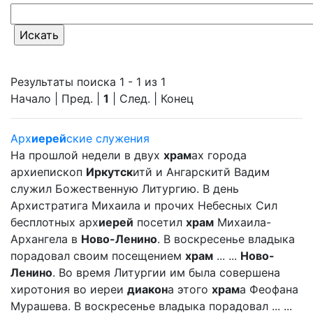
Результаты поиска 1 - 1 из 1
Начало | Пред. |
1
| След. | Конец
Арх
иерей
ские служения
На прошлой недели в двух
храм
ах города
архиепископ
Иркутск
итй и Ангарскитй Вадим
служил Божественную Литургию. В день
Архистратига Михаила и прочих Небесных Сил
бесплотных арх
иерей
посетил
храм
Михаила-
Архангела в
Ново-Ленино
. В воскресенье владыка
порадовал своим посещением
храм
... ...
Ново-
Ленино
. Во время Литургии им была совершена
хиротония во иереи
диакон
а этого
храм
а Феофана
Мурашева. В воскресенье владыка порадовал ... ...