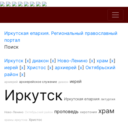
Иркутская епархия. Региональный православный
портал
Поиск
Иркутск
[
x
]
диакон
[
x
]
Ново-Ленино
[
x
]
храм
[
x
]
иерей
[
x
]
Христос
[
x
]
архиерей
[
x
]
Октябрьский
район
[
x
]
иерей
архиерейское служение
архиерей
диакон
Иркутск
Иркутская епархия
литургия
храм
проповедь
хиротония
Ново-Ленино
Октябрьский район
Христос
храмы иркутска