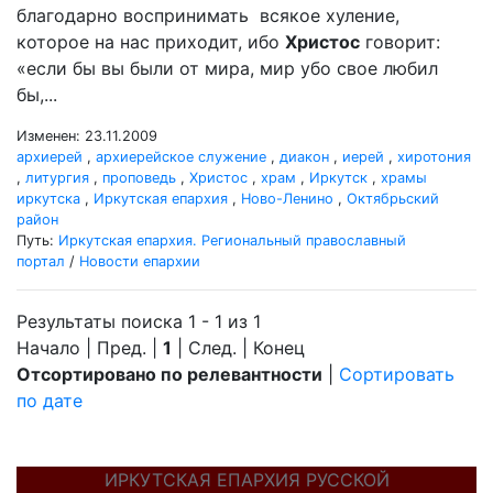
благодарно воспринимать всякое хуление,
которое на нас приходит, ибо
Христос
говорит:
«если бы вы были от мира, мир убо свое любил
бы,...
Изменен: 23.11.2009
архиерей
,
архиерейское служение
,
диакон
,
иерей
,
хиротония
,
литургия
,
проповедь
,
Христос
,
храм
,
Иркутск
,
храмы
иркутска
,
Иркутская епархия
,
Ново-Ленино
,
Октябрьский
район
Путь:
Иркутская епархия. Региональный православный
портал
/
Новости епархии
Результаты поиска 1 - 1 из 1
Начало | Пред. |
1
| След. | Конец
Отсортировано по релевантности
|
Сортировать
по дате
ИРКУТСКАЯ ЕПАРХИЯ РУССКОЙ