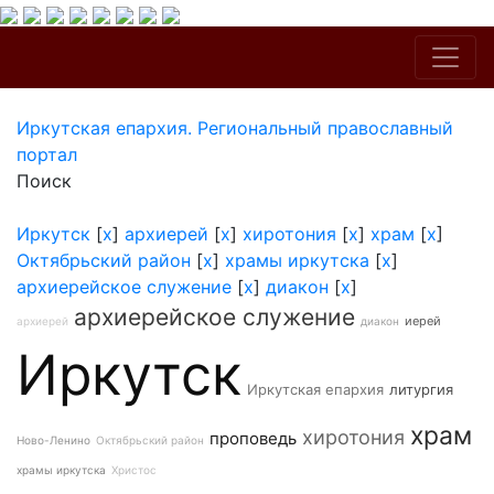
Иркутская епархия. Региональный православный
портал
Поиск
Иркутск
[
x
]
архиерей
[
x
]
хиротония
[
x
]
храм
[
x
]
Октябрьский район
[
x
]
храмы иркутска
[
x
]
архиерейское служение
[
x
]
диакон
[
x
]
архиерейское служение
иерей
архиерей
диакон
Иркутск
Иркутская епархия
литургия
храм
хиротония
проповедь
Ново-Ленино
Октябрьский район
храмы иркутска
Христос