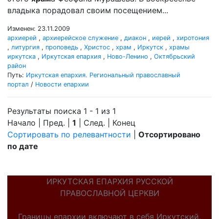
владыка порадовал своим посещением...
Изменен: 23.11.2009
архиерей
,
архиерейское служение
,
диакон
,
иерей
,
хиротония
,
литургия
,
проповедь
,
Христос
,
храм
,
Иркутск
,
храмы
иркутска
,
Иркутская епархия
,
Ново-Ленино
,
Октябрьский
район
Путь:
Иркутская епархия. Региональный православный
портал
/
Новости епархии
Результаты поиска 1 - 1 из 1
Начало | Пред. |
1
| След. | Конец
Сортировать по релевантности
|
Отсортировано
по дате
ИРКУТСКАЯ ЕПАРХИЯ РУССКОЙ
ПРАВОСЛАВНОЙ ЦЕРКВИ
Границы епархии включают в себя Иркутский,