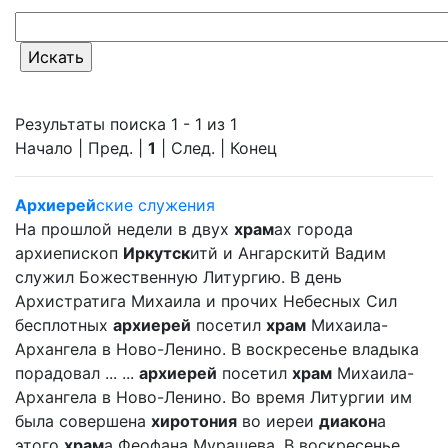
Результаты поиска 1 - 1 из 1
Начало | Пред. |
1
| След. | Конец
Архиерей
ские служения
На прошлой недели в двух
храм
ах города
архиепископ
Иркутск
итй и Ангарскитй Вадим
служил Божественную Литургию. В день
Архистратига Михаила и прочих Небесных Сил
бесплотных
архиерей
посетил
храм
Михаила-
Архангела в Ново-Ленино. В воскресенье владыка
порадовал ... ...
архиерей
посетил
храм
Михаила-
Архангела в Ново-Ленино. Во время Литургии им
была совершена
хиротония
во иереи
диакон
а
этого
храм
а Феофана Мурашева. В воскресенье