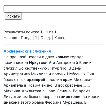
Результаты поиска 1 - 1 из 1
Начало | Пред. |
1
| След. | Конец
Арх
иерей
ские служения
На прошлой недели в двух
храм
ах города
архиепископ
Иркутск
итй и Ангарскитй Вадим
служил Божественную Литургию. В день
Архистратига Михаила и прочих Небесных Сил
бесплотных
арх
иерей
посетил
храм
Михаила-
Архангела в Ново-Ленино. В воскресенье ... ...
Михаила-Архангела в Ново-Ленино. Во время
Литургии им была совершена
хиротония
во иереи
диакон
а этого
храм
а Феофана Мурашева. В