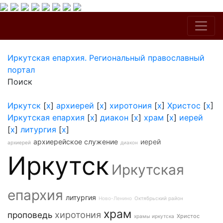
Иркутская епархия. Региональный православный
портал
Поиск
Иркутск
[
x
]
архиерей
[
x
]
хиротония
[
x
]
Христос
[
x
]
Иркутская епархия
[
x
]
диакон
[
x
]
храм
[
x
]
иерей
[
x
]
литургия
[
x
]
архиерейское служение
иерей
архиерей
диакон
Иркутск
Иркутская
епархия
литургия
Ново-Ленино
Октябрьский район
храм
хиротония
проповедь
Христос
храмы иркутска