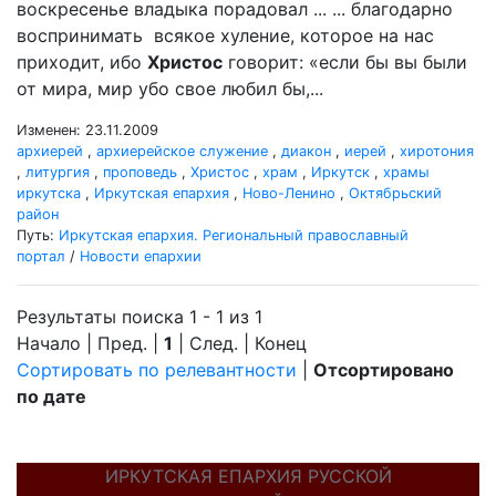
воскресенье владыка порадовал ... ... благодарно
воспринимать всякое хуление, которое на нас
приходит, ибо
Христос
говорит: «если бы вы были
от мира, мир убо свое любил бы,...
Изменен: 23.11.2009
архиерей
,
архиерейское служение
,
диакон
,
иерей
,
хиротония
,
литургия
,
проповедь
,
Христос
,
храм
,
Иркутск
,
храмы
иркутска
,
Иркутская епархия
,
Ново-Ленино
,
Октябрьский
район
Путь:
Иркутская епархия. Региональный православный
портал
/
Новости епархии
Результаты поиска 1 - 1 из 1
Начало | Пред. |
1
| След. | Конец
Сортировать по релевантности
|
Отсортировано
по дате
ИРКУТСКАЯ ЕПАРХИЯ РУССКОЙ