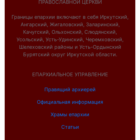
ПРАВОСЛАВНОЙ ЦЕРКВИ
Границы епархии включают в себя Иркутский,
Ангарский, Жигаловский, Заларинский,
Качугский, Ольхонский, Слюдянский,
Усольский, Усть-Удинский, Черемховский,
Шелеховский районы и Усть-Ордынский
Бурятский округ Иркутской области.
ЕПАРХИАЛЬНОЕ УПРАВЛЕНИЕ
Правящий архиерей
Официальная информация
Храмы епархии
Статьи