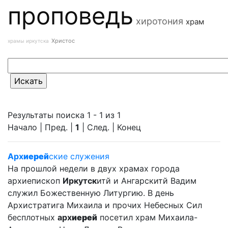
проповедь
хиротония
храм
Христос
храмы иркутска
Результаты поиска 1 - 1 из 1
Начало | Пред. |
1
| След. | Конец
Арх
иерей
ские служения
На прошлой недели в двух храмах города
архиепископ
Иркутск
итй и Ангарскитй Вадим
служил Божественную Литургию. В день
Архистратига Михаила и прочих Небесных Сил
бесплотных
арх
иерей
посетил храм Михаила-