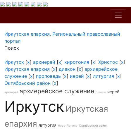
Иркутская епархия. Региональный православный
портал
Поиск
Иркутск
[
x
]
архиерей
[
x
]
хиротония
[
x
]
Христос
[
x
]
Иркутская епархия
[
x
]
диакон
[
x
]
архиерейское
служение
[
x
]
проповедь
[
x
]
иерей
[
x
]
литургия
[
x
]
Октябрьский район
[
x
]
архиерейское служение
иерей
архиерей
диакон
Иркутск
Иркутская
епархия
литургия
Ново-Ленино
Октябрьский район