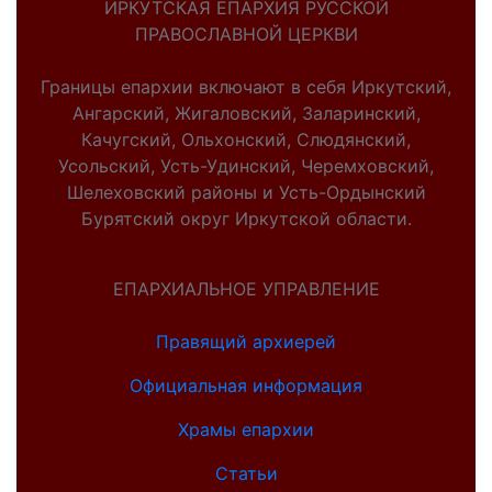
ИРКУТСКАЯ ЕПАРХИЯ РУССКОЙ
ПРАВОСЛАВНОЙ ЦЕРКВИ
Границы епархии включают в себя Иркутский,
Ангарский, Жигаловский, Заларинский,
Качугский, Ольхонский, Слюдянский,
Усольский, Усть-Удинский, Черемховский,
Шелеховский районы и Усть-Ордынский
Бурятский округ Иркутской области.
ЕПАРХИАЛЬНОЕ УПРАВЛЕНИЕ
Правящий архиерей
Официальная информация
Храмы епархии
Статьи