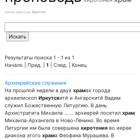
Христос
храмы иркутска
Результаты поиска 1 - 1 из 1
Начало | Пред. |
1
| След. | Конец
Архиерейские служения
На прошлой недели в двух
храм
ах города
архиепископ
Иркутск
итй и Ангарскитй Вадим
служил Божественную Литургию. В день
Архистратига Михаила ... ... архиерей посетил
храм
Михаила-Архангела в Ново-Ленино. Во время
Литургии им была совершена
хиротония
во иереи
диакона этого
храм
а Феофана Мурашева. В