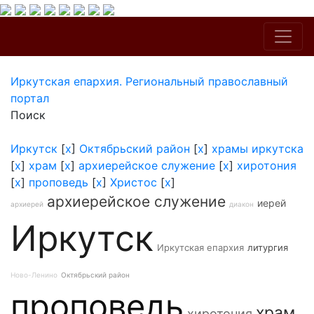
Иркутская епархия. Региональный православный
портал
Поиск
Иркутск
[
x
]
Октябрьский район
[
x
]
храмы иркутска
[
x
]
храм
[
x
]
архиерейское служение
[
x
]
хиротония
[
x
]
проповедь
[
x
]
Христос
[
x
]
архиерейское служение
иерей
архиерей
диакон
Иркутск
Иркутская епархия
литургия
Ново-Ленино
Октябрьский район
проповедь
храм
хиротония