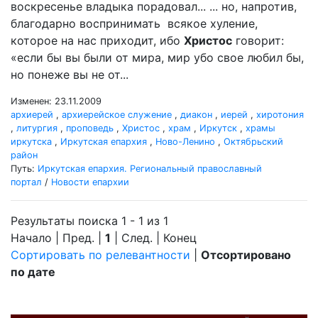
воскресенье владыка порадовал... ... но, напротив,
благодарно воспринимать всякое хуление,
которое на нас приходит, ибо
Христос
говорит:
«если бы вы были от мира, мир убо свое любил бы,
но понеже вы не от...
Изменен: 23.11.2009
архиерей
,
архиерейское служение
,
диакон
,
иерей
,
хиротония
,
литургия
,
проповедь
,
Христос
,
храм
,
Иркутск
,
храмы
иркутска
,
Иркутская епархия
,
Ново-Ленино
,
Октябрьский
район
Путь:
Иркутская епархия. Региональный православный
портал
/
Новости епархии
Результаты поиска 1 - 1 из 1
Начало | Пред. |
1
| След. | Конец
Сортировать по релевантности
|
Отсортировано
по дате