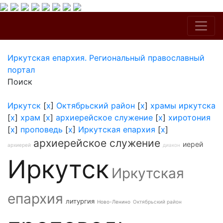
Иркутская епархия. Региональный православный
портал
Поиск
Иркутск
[
x
]
Октябрьский район
[
x
]
храмы иркутска
[
x
]
храм
[
x
]
архиерейское служение
[
x
]
хиротония
[
x
]
проповедь
[
x
]
Иркутская епархия
[
x
]
архиерейское служение
иерей
архиерей
диакон
Иркутск
Иркутская
епархия
литургия
Ново-Ленино
Октябрьский район