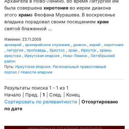
Архангела в Ново-Ленино. Во время Литургии им
была совершена
хиротония
во иереи диакона
этого
храм
а Феофана Мурашева. В воскресенье
владыка порадовал своим посещением
храм
святой блаженной ...
Изменен: 23.11.2009
архиерей
,
архиерейское служение
,
диакон
,
иерей
,
хиротония
,
литургия
,
проповедь
,
Христос
,
храм
,
Иркутск
,
храмы
иркутска
,
Иркутская епархия
,
Ново-Ленино
,
Октябрьский
район
Путь:
Иркутская епархия. Региональный православный
портал
/
Новости епархии
Результаты поиска 1 - 1 из 1
Начало | Пред. |
1
| След. | Конец
Сортировать по релевантности
|
Отсортировано
по дате