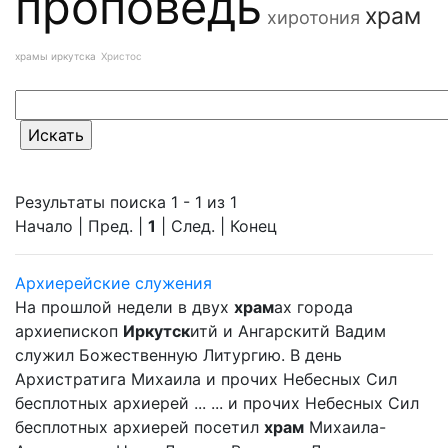
проповедь
храм
хиротония
храмы иркутска
Христос
Результаты поиска 1 - 1 из 1
Начало | Пред. |
1
| След. | Конец
Архиерейские служения
На прошлой недели в двух
храм
ах города
архиепископ
Иркутск
итй и Ангарскитй Вадим
служил Божественную Литургию. В день
Архистратига Михаила и прочих Небесных Сил
бесплотных архиерей ... ... и прочих Небесных Сил
бесплотных архиерей посетил
храм
Михаила-