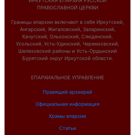
ИРКУТСКАЯ ЕПАРХИЯ РУССКОЙ
ПРАВОСЛАВНОЙ ЦЕРКВИ
Границы епархии включают в себя Иркутский,
Ангарский, Жигаловский, Заларинский,
Качугский, Ольхонский, Слюдянский,
Усольский, Усть-Удинский, Черемховский,
Шелеховский районы и Усть-Ордынский
Бурятский округ Иркутской области.
ЕПАРХИАЛЬНОЕ УПРАВЛЕНИЕ
Правящий архиерей
Официальная информация
Храмы епархии
Статьи