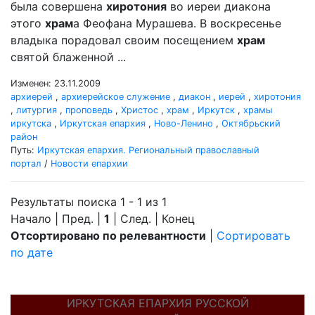
была совершена
хиротония
во иереи диакона
этого
храм
а Феофана Мурашева. В воскресенье
владыка порадовал своим посещением
храм
святой блаженной ...
Изменен: 23.11.2009
архиерей
,
архиерейское служение
,
диакон
,
иерей
,
хиротония
,
литургия
,
проповедь
,
Христос
,
храм
,
Иркутск
,
храмы
иркутска
,
Иркутская епархия
,
Ново-Ленино
,
Октябрьский
район
Путь:
Иркутская епархия. Региональный православный
портал
/
Новости епархии
Результаты поиска 1 - 1 из 1
Начало | Пред. |
1
| След. | Конец
Отсортировано по релевантности
|
Сортировать
по дате
ИРКУТСКАЯ ЕПАРХИЯ РУССКОЙ