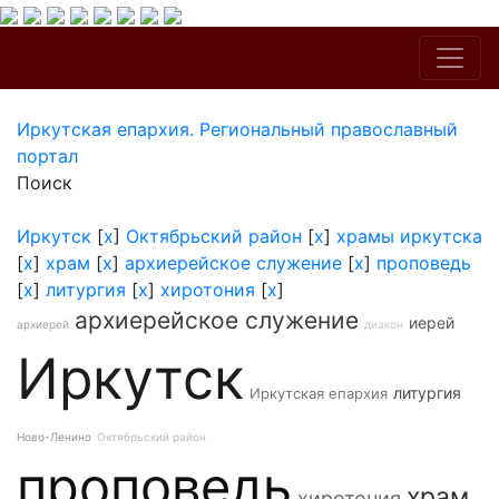
Иркутская епархия. Региональный православный
портал
Поиск
Иркутск
[
x
]
Октябрьский район
[
x
]
храмы иркутска
[
x
]
храм
[
x
]
архиерейское служение
[
x
]
проповедь
[
x
]
литургия
[
x
]
хиротония
[
x
]
архиерейское служение
иерей
архиерей
диакон
Иркутск
литургия
Иркутская епархия
Ново-Ленино
Октябрьский район
проповедь
храм
хиротония