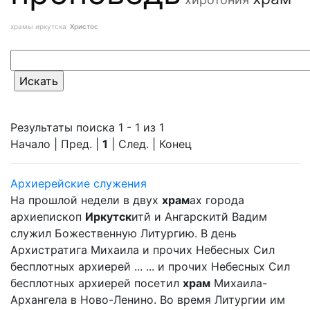
храмы иркутска
Христос
Результаты поиска 1 - 1 из 1
Начало | Пред. |
1
| След. | Конец
Архиерейские служения
На прошлой недели в двух
храм
ах города
архиепископ
Иркутск
итй и Ангарскитй Вадим
служил Божественную Литургию. В день
Архистратига Михаила и прочих Небесных Сил
бесплотных архиерей ... ... и прочих Небесных Сил
бесплотных архиерей посетил
храм
Михаила-
Архангела в Ново-Ленино. Во время Литургии им