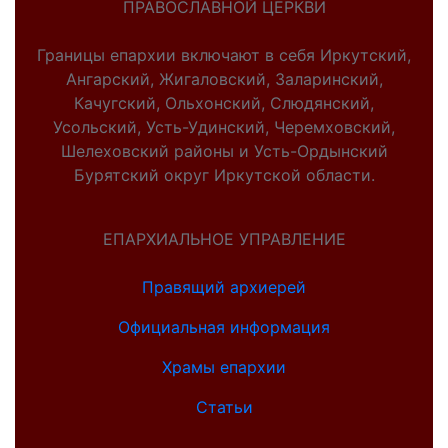
ПРАВОСЛАВНОЙ ЦЕРКВИ
Границы епархии включают в себя Иркутский,
Ангарский, Жигаловский, Заларинский,
Качугский, Ольхонский, Слюдянский,
Усольский, Усть-Удинский, Черемховский,
Шелеховский районы и Усть-Ордынский
Бурятский округ Иркутской области.
ЕПАРХИАЛЬНОЕ УПРАВЛЕНИЕ
Правящий архиерей
Официальная информация
Храмы епархии
Статьи