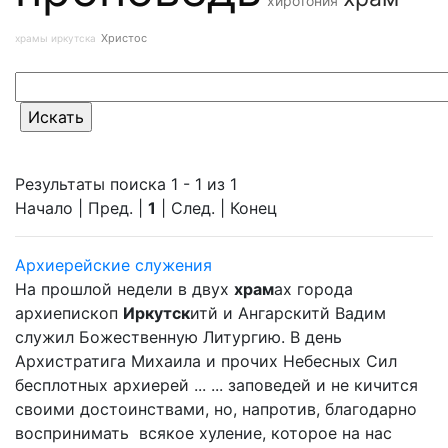
хиротония
Христос
храмы иркутска
Результаты поиска 1 - 1 из 1
Начало | Пред. |
1
| След. | Конец
Архиерейские служения
На прошлой недели в двух
храм
ах города
архиепископ
Иркутск
итй и Ангарскитй Вадим
служил Божественную Литургию. В день
Архистратига Михаила и прочих Небесных Сил
бесплотных архиерей ... ... заповедей и не кичится
своими достоинствами, но, напротив, благодарно
воспринимать всякое хуление, которое на нас