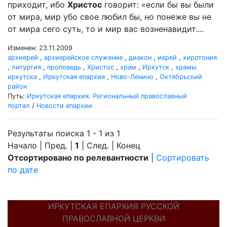
приходит, ибо
Христос
говорит: «если бы вы были
от мира, мир убо свое любил бы, но понеже вы не
от мира сего суть, то и мир вас возненавидит....
Изменен: 23.11.2009
архиерей
,
архиерейское служение
,
диакон
,
иерей
,
хиротония
,
литургия
,
проповедь
,
Христос
,
храм
,
Иркутск
,
храмы
иркутска
,
Иркутская епархия
,
Ново-Ленино
,
Октябрьский
район
Путь:
Иркутская епархия. Региональный православный
портал
/
Новости епархии
Результаты поиска 1 - 1 из 1
Начало | Пред. |
1
| След. | Конец
Отсортировано по релевантности
|
Сортировать
по дате
ИРКУТСКАЯ ЕПАРХИЯ РУССКОЙ
ПРАВОСЛАВНОЙ ЦЕРКВИ