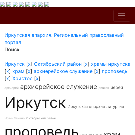
Иркутская епархия. Региональный православный
портал
Поиск
Иркутск
[
x
]
Октябрьский район
[
x
]
храмы иркутска
[
x
]
храм
[
x
]
архиерейское служение
[
x
]
проповедь
[
x
]
Христос
[
x
]
архиерейское служение
иерей
архиерей
диакон
Иркутск
Иркутская епархия
литургия
Ново-Ленино
Октябрьский район
проповедь
храм