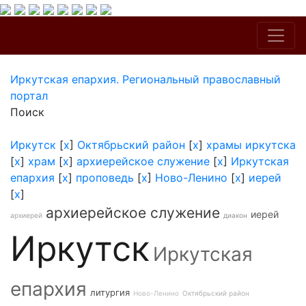
Иркутская епархия. Региональный православный
портал
Поиск
Иркутск
[
x
]
Октябрьский район
[
x
]
храмы иркутска
[
x
]
храм
[
x
]
архиерейское служение
[
x
]
Иркутская
епархия
[
x
]
проповедь
[
x
]
Ново-Ленино
[
x
]
иерей
[
x
]
архиерейское служение
иерей
архиерей
диакон
Иркутск
Иркутская
епархия
литургия
Ново-Ленино
Октябрьский район