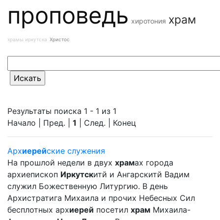
проповедь
храм
хиротония
храмы иркутска
Христос
Результаты поиска 1 - 1 из 1
Начало | Пред. |
1
| След. | Конец
Арх
иерей
ские служения
На прошлой недели в двух
храм
ах города
архиепископ
Иркутск
итй и Ангарскитй Вадим
служил Божественную Литургию. В день
Архистратига Михаила и прочих Небесных Сил
бесплотных арх
иерей
посетил
храм
Михаила-