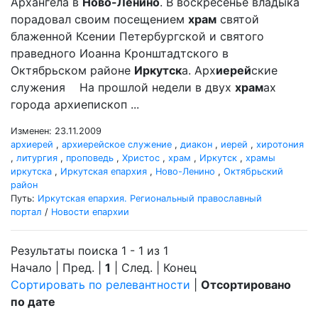
Архангела в
Ново-Ленино
. В воскресенье владыка
порадовал своим посещением
храм
святой
блаженной Ксении Петербургской и святого
праведного Иоанна Кронштадтского в
Октябрьском районе
Иркутск
а. Арх
иерей
ские
служения На прошлой недели в двух
храм
ах
города архиепископ ...
Изменен: 23.11.2009
архиерей
,
архиерейское служение
,
диакон
,
иерей
,
хиротония
,
литургия
,
проповедь
,
Христос
,
храм
,
Иркутск
,
храмы
иркутска
,
Иркутская епархия
,
Ново-Ленино
,
Октябрьский
район
Путь:
Иркутская епархия. Региональный православный
портал
/
Новости епархии
Результаты поиска 1 - 1 из 1
Начало | Пред. |
1
| След. | Конец
Сортировать по релевантности
|
Отсортировано
по дате