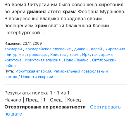
Во время Литургии им была совершена хиротония
во иереи
диакон
а этого
храм
а Феофана Мурашева.
В воскресенье владыка порадовал своим
посещением
храм
святой блаженной Ксении
Петербургской ...
Изменен: 23.11.2009
архиерей
,
архиерейское служение
,
диакон
,
иерей
,
хиротония
,
литургия
,
проповедь
,
Христос
,
храм
,
Иркутск
,
храмы
иркутска
,
Иркутская епархия
,
Ново-Ленино
,
Октябрьский
район
Путь:
Иркутская епархия. Региональный православный
портал
/
Новости епархии
Результаты поиска 1 - 1 из 1
Начало | Пред. |
1
| След. | Конец
Отсортировано по релевантности
|
Сортировать
по дате