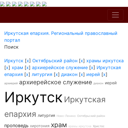
Иркутская епархия. Региональный православный
портал
Поиск
Иркутск
[
x
]
Октябрьский район
[
x
]
храмы иркутска
[
x
]
храм
[
x
]
архиерейское служение
[
x
]
Иркутская
епархия
[
x
]
литургия
[
x
]
диакон
[
x
]
иерей
[
x
]
архиерейское служение
иерей
архиерей
диакон
Иркутск
Иркутская
епархия
литургия
Ново-Ленино
Октябрьский район
храм
проповедь
хиротония
храмы иркутска
Христос