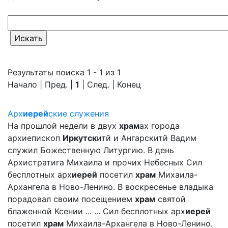
Результаты поиска 1 - 1 из 1
Начало | Пред. |
1
| След. | Конец
Арх
иерей
ские служения
На прошлой недели в двух
храм
ах города
архиепископ
Иркутск
итй и Ангарскитй Вадим
служил Божественную Литургию. В день
Архистратига Михаила и прочих Небесных Сил
бесплотных арх
иерей
посетил
храм
Михаила-
Архангела в Ново-Ленино. В воскресенье владыка
порадовал своим посещением
храм
святой
блаженной Ксении ... ... Сил бесплотных арх
иерей
посетил
храм
Михаила-Архангела в Ново-Ленино.