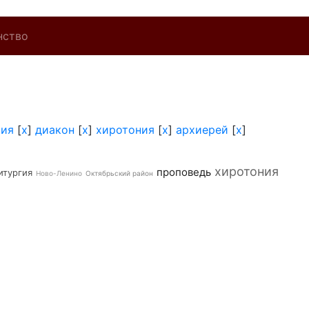
нство
хия
[
x
]
диакон
[
x
]
хиротония
[
x
]
архиерей
[
x
]
хиротония
проповедь
итургия
Ново-Ленино
Октябрьский район