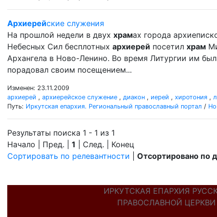
Архиерей
ские служения
На прошлой недели в двух
храм
ах города архиеписк
Небесных Сил бесплотных
архиерей
посетил
храм
Ми
Архангела в Ново-Ленино. Во время Литургии им бы
порадовал своим посещением...
Изменен: 23.11.2009
архиерей
,
архиерейское служение
,
диакон
,
иерей
,
хиротония
,
л
Путь:
Иркутская епархия. Региональный православный портал
/
Но
Результаты поиска 1 - 1 из 1
Начало | Пред. |
1
| След. | Конец
Сортировать по релевантности
|
Отсортировано по 
ИРКУТСКАЯ ЕПАРХИЯ РУСС
ПРАВОСЛАВНОЙ ЦЕРКВИ