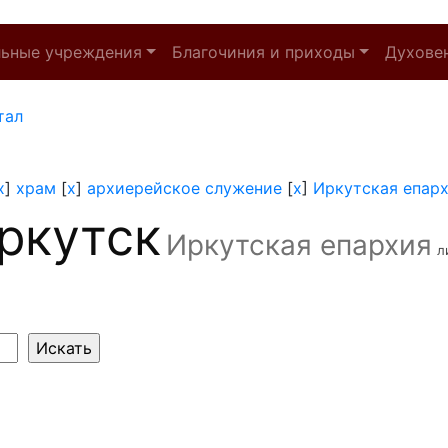
льные учреждения
Благочиния и приходы
Духове
тал
x
]
храм
[
x
]
архиерейское служение
[
x
]
Иркутская епар
ркутск
Иркутская епархия
л