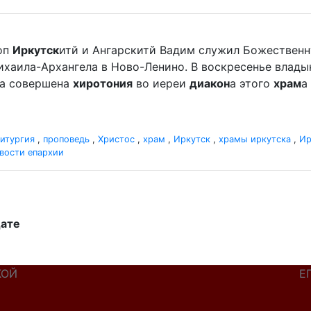
оп
Иркутск
итй и Ангарскитй Вадим служил Божественн
хаила-Архангела в Ново-Ленино. В воскресенье владыка 
ла совершена
хиротония
во иереи
диакон
а этого
храм
а
итургия
,
проповедь
,
Христос
,
храм
,
Иркутск
,
храмы иркутска
,
Ир
вости епархии
дате
КОЙ
Е