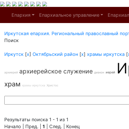
Епархия
Епархиальное управление
Епархиа
Иркутская епархия. Региональный православный пор
Поиск
Иркутск
[
x
]
Октябрьский район
[
x
]
храмы иркутска
[
И
архиерейское служение
иерей
архиерей
диакон
храм
храмы иркутска
Христос
Результаты поиска 1 - 1 из 1
Начало | Пред. |
1
| След. | Конец