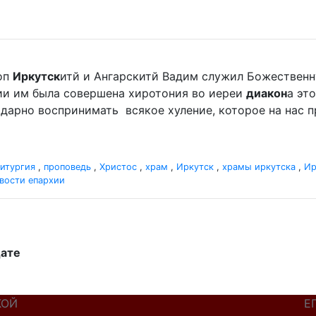
оп
Иркутск
итй и Ангарскитй Вадим служил Божественную
ии им была совершена хиротония во иереи
диакон
а эт
агодарно воспринимать всякое хуление, которое на нас 
итургия
,
проповедь
,
Христос
,
храм
,
Иркутск
,
храмы иркутска
,
Ир
вости епархии
дате
КОЙ
Е