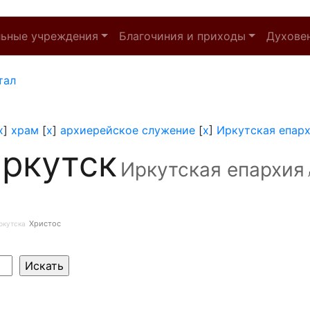
льные учреждения
Благочиния и приходы
Духове
тал
x
]
храм
[
x
]
архиерейское служение
[
x
]
Иркутская епар
ркутск
Иркутская епархия
Христос
ркутска