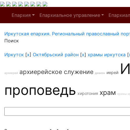
Епархия
Епархиальное управление
Епархиа
Иркутская епархия. Региональный православный пор
Поиск
Иркутск
[
x
]
Октябрьский район
[
x
]
храмы иркутска
[
И
архиерейское служение
иерей
архиерей
диакон
проповедь
храм
хиротония
храмы и