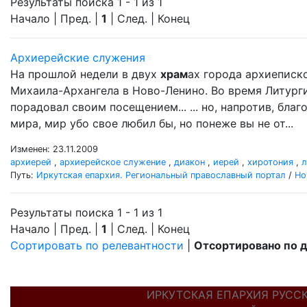
Результаты поиска 1 - 1 из 1
Начало | Пред. |
1
| След. | Конец
Архиерейские служения
На прошлой недели в двух
храм
ах города архиеписк
Михаила-Архангела в Ново-Ленино. Во время Литург
порадовал своим посещением... ... но, напротив, бл
мира, мир убо свое любил бы, но понеже вы не от...
Изменен: 23.11.2009
архиерей
,
архиерейское служение
,
диакон
,
иерей
,
хиротония
,
л
Путь:
Иркутская епархия. Региональный православный портал
/
Но
Результаты поиска 1 - 1 из 1
Начало | Пред. |
1
| След. | Конец
Сортировать по релевантности
|
Отсортировано по 
ИРКУТСКАЯ ЕПАРХИЯ РУСС