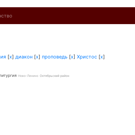
нство
хия
[
x
]
диакон
[
x
]
проповедь
[
x
]
Христос
[
x
]
литургия
Ново-Ленино
Октябрьский район