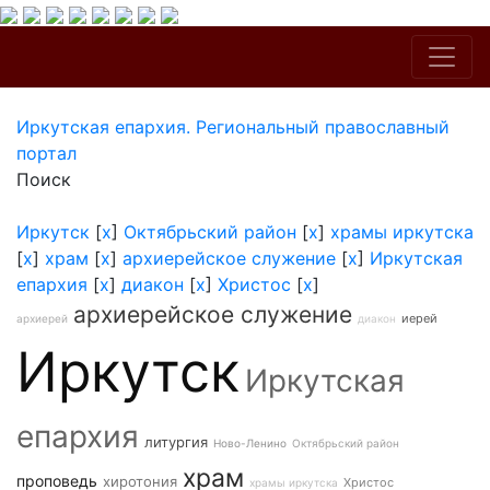
Иркутская епархия. Региональный православный
портал
Поиск
Иркутск
[
x
]
Октябрьский район
[
x
]
храмы иркутска
[
x
]
храм
[
x
]
архиерейское служение
[
x
]
Иркутская
епархия
[
x
]
диакон
[
x
]
Христос
[
x
]
архиерейское служение
иерей
архиерей
диакон
Иркутск
Иркутская
епархия
литургия
Ново-Ленино
Октябрьский район
храм
проповедь
хиротония
Христос
храмы иркутска