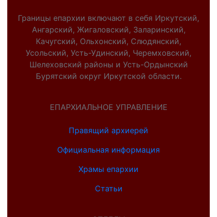
Границы епархии включают в себя Иркутский,
Ангарский, Жигаловский, Заларинский,
Качугский, Ольхонский, Слюдянский,
Усольский, Усть-Удинский, Черемховский,
Шелеховский районы и Усть-Ордынский
Бурятский округ Иркутской области.
ЕПАРХИАЛЬНОЕ УПРАВЛЕНИЕ
Правящий архиерей
Официальная информация
Храмы епархии
Статьи