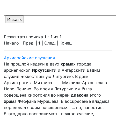
Результаты поиска 1 - 1 из 1
Начало | Пред. |
1
| След. | Конец
Архиерейские служения
На прошлой недели в двух
храм
ах города
архиепископ
Иркутск
итй и Ангарскитй Вадим
служил Божественную Литургию. В день
Архистратига Михаила ... ... Михаила-Архангела в
Ново-Ленино. Во время Литургии им была
совершена хиротония во иереи
диакон
а этого
храм
а Феофана Мурашева. В воскресенье владыка
порадовал своим посещением... ... но, напротив,
благодарно воспринимать всякое хуление,