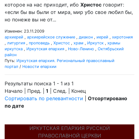
которое на нас приходит, ибо
Христос
говорит:
«если бы вы были от мира, мир убо свое любил бы,
но понеже вы не от...
Изменен: 23.11.2009
архиерей
,
архиерейское служение
,
диакон
,
иерей
,
хиротония
,
литургия
,
проповедь
,
Христос
,
храм
,
Иркутск
,
храмы
иркутска
,
Иркутская епархия
,
Ново-Ленино
,
Октябрьский
район
Путь:
Иркутская епархия. Региональный православный
портал
/
Новости епархии
Результаты поиска 1 - 1 из 1
Начало | Пред. |
1
| След. | Конец
Сортировать по релевантности
|
Отсортировано
по дате
ИРКУТСКАЯ ЕПАРХИЯ РУССКОЙ
ПРАВОСЛАВНОЙ ЦЕРКВИ