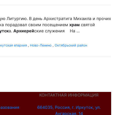
ую Литургию. В день Архистратига Михаила и прочих
ыка порадовал своим посещением
храм
святой
утск
а.
Архиерей
ские служения На ...
кутская епархия
,
Ново-Ленино
,
Октябрьский район
КОНТАКТНАЯ ИНФОРМАЦИЯ
разования
664035, Россия, г. Иркутск, ул.
Ангарская, 14