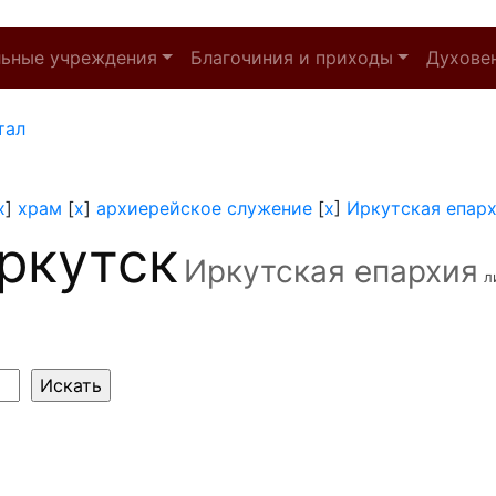
льные учреждения
Благочиния и приходы
Духове
тал
x
]
храм
[
x
]
архиерейское служение
[
x
]
Иркутская епар
ркутск
Иркутская епархия
л