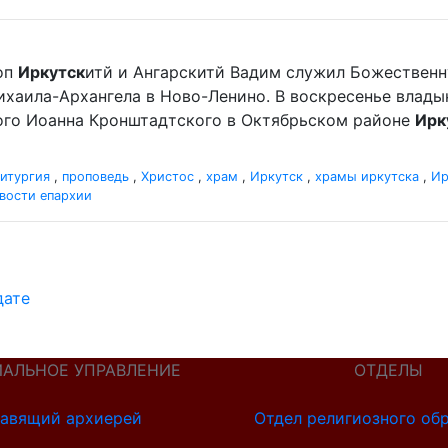
оп
Иркутск
итй и Ангарскитй Вадим служил Божественн
хаила-Архангела в Ново-Ленино. В воскресенье влад
ного Иоанна Кронштадтского в Октябрьском районе
Ирк
итургия
,
проповедь
,
Христос
,
храм
,
Иркутск
,
храмы иркутска
,
Ир
вости епархии
дате
ИАЛЬНОЕ УПРАВЛЕНИЕ
ОТДЕЛЫ
авящий архиерей
Отдел религиозного об