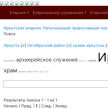
Епархия
Епархиальное управление
Епархиа
Иркутская епархия. Региональный православный пор
Поиск
Иркутск
[
x
]
Октябрьский район
[
x
]
храмы иркутска
[
И
архиерейское служение
иерей
архиерей
диакон
храм
храмы иркутска
Христос
Результаты поиска 1 - 1 из 1
Начало | Пред. |
1
| След. | Конец