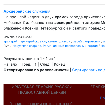
Архиерей
ские служения
На прошлой недели в двух
храм
ах города архиеписк
Небесных Сил бесплотных
архиерей
посетил
храм
Ми
блаженной Ксении Петербургской и святого правед
Изменен: 23.11.2009
архиерей
,
архиерейское служение
,
диакон
,
иерей
,
хиротония
,
л
Путь:
Иркутская епархия. Региональный православный портал
/
Но
Результаты поиска 1 - 1 из 1
Начало | Пред. |
1
| След. | Конец
Отсортировано по релевантности
|
Сортировать по 
ИРКУТСКАЯ ЕПАРХИЯ РУССКОЙ
ЕПАРХ
ПРАВОСЛАВНОЙ ЦЕРКВИ
Пр
Границы епархии включают в себя