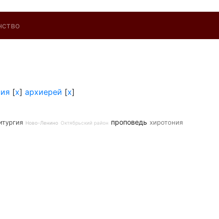
нство
хия
[
x
]
архиерей
[
x
]
проповедь
итургия
хиротония
Ново-Ленино
Октябрьский район