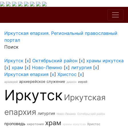
Иркутская епархия. Региональный православный
портал
Поиск
Иркутск
[
x
]
Октябрьский район
[
x
]
храмы иркутска
[
x
]
храм
[
x
]
Ново-Ленино
[
x
]
литургия
[
x
]
Иркутская епархия
[
x
]
Христос
[
x
]
архиерейское служение
иерей
архиерей
диакон
Иркутск
Иркутская
епархия
литургия
Ново-Ленино
Октябрьский район
храм
проповедь
хиротония
Христос
храмы иркутска