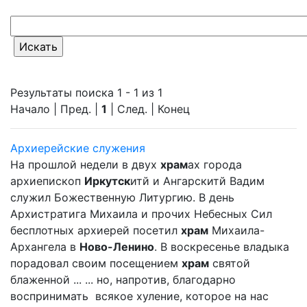
Результаты поиска 1 - 1 из 1
Начало | Пред. |
1
| След. | Конец
Архиерейские служения
На прошлой недели в двух
храм
ах города
архиепископ
Иркутск
итй и Ангарскитй Вадим
служил Божественную Литургию. В день
Архистратига Михаила и прочих Небесных Сил
бесплотных архиерей посетил
храм
Михаила-
Архангела в
Ново-Ленино
. В воскресенье владыка
порадовал своим посещением
храм
святой
блаженной ... ... но, напротив, благодарно
воспринимать всякое хуление, которое на нас