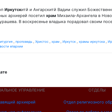
оп
Иркутск
итй и Ангарскитй Вадим служил Божественн
отных архиерей посетил
храм
Михаила-Архангела в Ново
урашева. В воскресенье владыка порадовал своим по
итургия
,
проповедь
,
Христос
,
храм
,
Иркутск
,
храмы иркутска
,
Ир
вости епархии
дате
ИАЛЬНОЕ УПРАВЛЕНИЕ
ОТДЕЛЫ
авящий архиерей
Отдел религиозного об