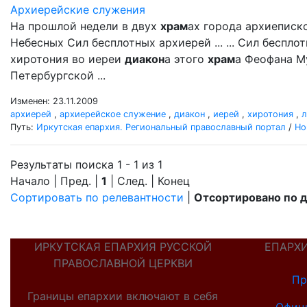
Архиерейские служения
На прошлой недели в двух
храм
ах города архиеписк
Небесных Сил бесплотных архиерей ... ... Сил беспл
хиротония во иереи
диакон
а этого
храм
а Феофана М
Петербургской ...
Изменен: 23.11.2009
архиерей
,
архиерейское служение
,
диакон
,
иерей
,
хиротония
,
л
Путь:
Иркутская епархия. Региональный православный портал
/
Но
Результаты поиска 1 - 1 из 1
Начало | Пред. |
1
| След. | Конец
Сортировать по релевантности
|
Отсортировано по 
ИРКУТСКАЯ ЕПАРХИЯ РУССКОЙ
ЕПАРХ
ПРАВОСЛАВНОЙ ЦЕРКВИ
Пр
Границы епархии включают в себя