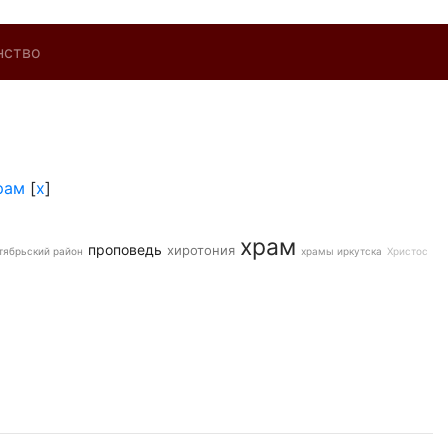
нство
рам
[
x
]
храм
проповедь
хиротония
тябрьский район
храмы иркутска
Христос