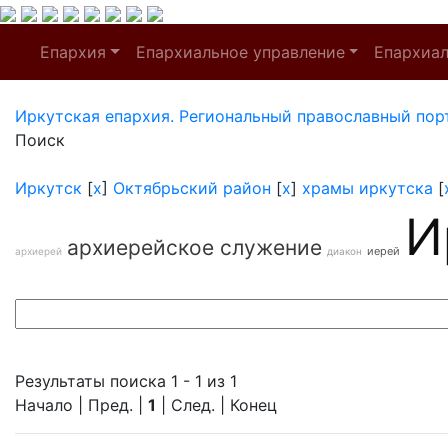
Епархия
Епархиальное управление
Епархиа
Иркутская епархия. Региональный православный пор
Поиск
Иркутск
[
x
]
Октябрьский район
[
x
]
храмы иркутска
[
И
архиерейское служение
иерей
архиерей
диакон
Результаты поиска 1 - 1 из 1
Начало | Пред. |
1
| След. | Конец