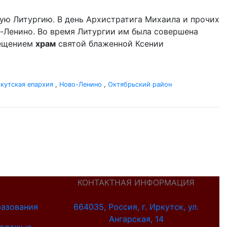
ую Литургию. В день Архистратига Михаила и прочих
-Ленино. Во время Литургии им была совершена
сещением
храм
святой блаженной Ксении
кутская епархия
,
Ново-Ленино
,
Октябрьский район
КОНТАКТНАЯ ИНФОРМАЦИЯ
разования
664035, Россия, г. Иркутск, ул.
Ангарская, 14