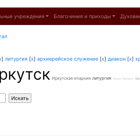
льные учреждения
Благочиния и приходы
Духове
тал
x
]
литургия
[
x
]
архиерейское служение
[
x
]
диакон
[
x
]
х
ркутск
литургия
Иркутская епархия
Ново-Ленино
Ок