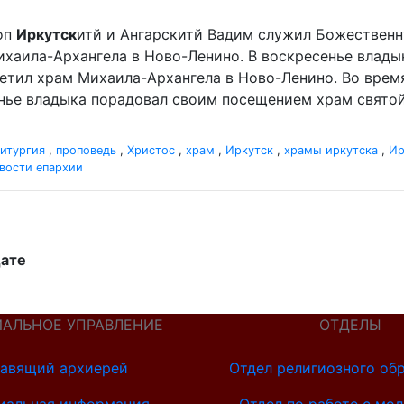
оп
Иркутск
итй и Ангарскитй Вадим служил Божественн
хаила-Архангела в Ново-Ленино. В воскресенье влад
етил храм Михаила-Архангела в Ново-Ленино. Во врем
нье владыка порадовал своим посещением храм святой 
итургия
,
проповедь
,
Христос
,
храм
,
Иркутск
,
храмы иркутска
,
Ир
вости епархии
дате
ИАЛЬНОЕ УПРАВЛЕНИЕ
ОТДЕЛЫ
авящий архиерей
Отдел религиозного об