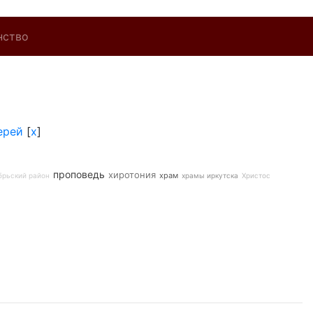
нство
ерей
[
x
]
проповедь
хиротония
храм
брьский район
храмы иркутска
Христос