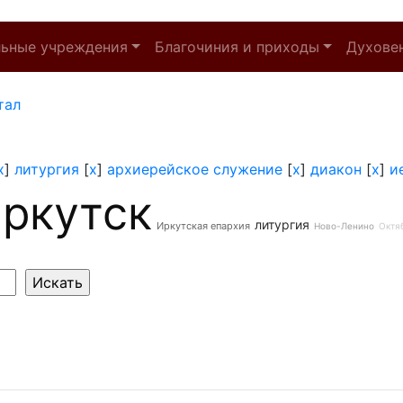
льные учреждения
Благочиния и приходы
Духове
тал
x
]
литургия
[
x
]
архиерейское служение
[
x
]
диакон
[
x
]
и
ркутск
литургия
Иркутская епархия
Ново-Ленино
Октя