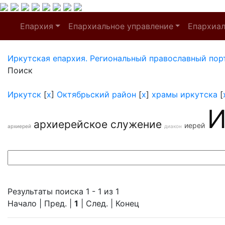
Епархия
Епархиальное управление
Епархиа
Иркутская епархия. Региональный православный пор
Поиск
Иркутск
[
x
]
Октябрьский район
[
x
]
храмы иркутска
[
И
архиерейское служение
иерей
архиерей
диакон
Результаты поиска 1 - 1 из 1
Начало | Пред. |
1
| След. | Конец