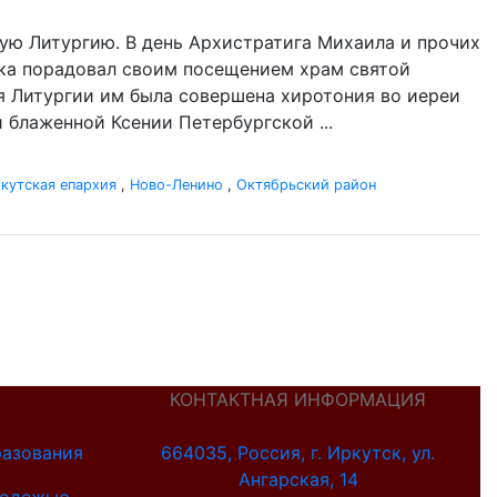
ую Литургию. В день Архистратига Михаила и прочих
ыка порадовал своим посещением храм святой
я Литургии им была совершена хиротония во иереи
блаженной Ксении Петербургской ...
кутская епархия
,
Ново-Ленино
,
Октябрьский район
КОНТАКТНАЯ ИНФОРМАЦИЯ
разования
664035, Россия, г. Иркутск, ул.
Ангарская, 14