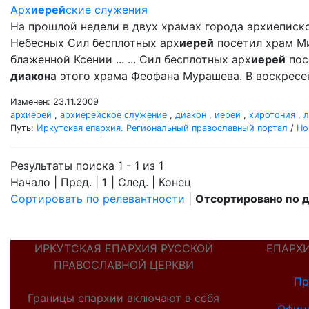
Арх
иерей
ские служения
На прошлой недели в двух храмах города архиеписк
Небесных Сил бесплотных арх
иерей
посетил храм Ми
блаженной Ксении ... ... Сил бесплотных арх
иерей
пос
диакон
а этого храма Феофана Мурашева. В воскресе
Изменен: 23.11.2009
архиерей
,
архиерейское служение
,
диакон
,
иерей
,
хиротония
,
л
Путь:
Иркутская епархия. Региональный православный портал
/
Но
Результаты поиска 1 - 1 из 1
Начало | Пред. |
1
| След. | Конец
Сортировать по релевантности
|
Отсортировано по 
ИРКУТСКАЯ ЕПАРХИЯ РУССКОЙ
ЕПАРХ
ПРАВОСЛАВНОЙ ЦЕРКВИ
Пр
Границы епархии включают в себя