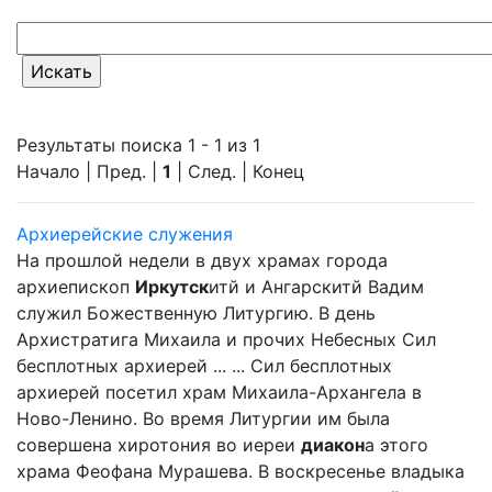
Результаты поиска 1 - 1 из 1
Начало | Пред. |
1
| След. | Конец
Архиерейские служения
На прошлой недели в двух храмах города
архиепископ
Иркутск
итй и Ангарскитй Вадим
служил Божественную Литургию. В день
Архистратига Михаила и прочих Небесных Сил
бесплотных архиерей ... ... Сил бесплотных
архиерей посетил храм Михаила-Архангела в
Ново-Ленино. Во время Литургии им была
совершена хиротония во иереи
диакон
а этого
храма Феофана Мурашева. В воскресенье владыка