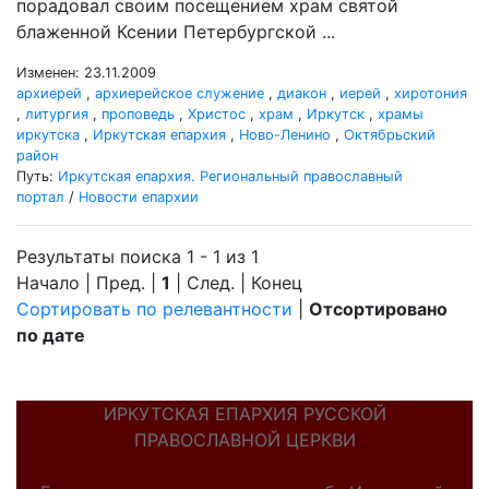
порадовал своим посещением храм святой
блаженной Ксении Петербургской ...
Изменен: 23.11.2009
архиерей
,
архиерейское служение
,
диакон
,
иерей
,
хиротония
,
литургия
,
проповедь
,
Христос
,
храм
,
Иркутск
,
храмы
иркутска
,
Иркутская епархия
,
Ново-Ленино
,
Октябрьский
район
Путь:
Иркутская епархия. Региональный православный
портал
/
Новости епархии
Результаты поиска 1 - 1 из 1
Начало | Пред. |
1
| След. | Конец
Сортировать по релевантности
|
Отсортировано
по дате
ИРКУТСКАЯ ЕПАРХИЯ РУССКОЙ
ПРАВОСЛАВНОЙ ЦЕРКВИ