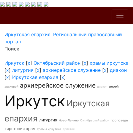
Иркутская епархия. Региональный православный
портал
Поиск
Иркутск
[
x
]
Октябрьский район
[
x
]
храмы иркутска
[
x
]
литургия
[
x
]
архиерейское служение
[
x
]
диакон
[
x
]
Иркутская епархия
[
x
]
архиерейское служение
иерей
архиерей
диакон
Иркутск
Иркутская
епархия
литургия
проповедь
Ново-Ленино
Октябрьский район
хиротония
храм
храмы иркутска
Христос