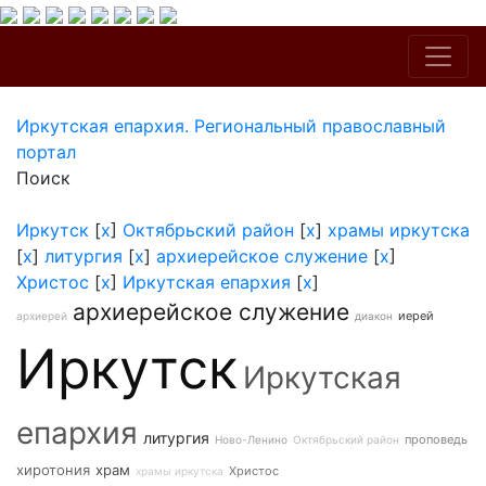
Иркутская епархия. Региональный православный
портал
Поиск
Иркутск
[
x
]
Октябрьский район
[
x
]
храмы иркутска
[
x
]
литургия
[
x
]
архиерейское служение
[
x
]
Христос
[
x
]
Иркутская епархия
[
x
]
архиерейское служение
иерей
архиерей
диакон
Иркутск
Иркутская
епархия
литургия
проповедь
Ново-Ленино
Октябрьский район
хиротония
храм
Христос
храмы иркутска