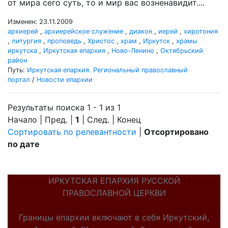
от мира сего суть, то и мир вас возненавидит....
Изменен: 23.11.2009
архиерей
,
архиерейское служение
,
диакон
,
иерей
,
хиротония
,
литургия
,
проповедь
,
Христос
,
храм
,
Иркутск
,
храмы
иркутска
,
Иркутская епархия
,
Ново-Ленино
,
Октябрьский
район
Путь:
Иркутская епархия. Региональный православный
портал
/
Новости епархии
Результаты поиска 1 - 1 из 1
Начало | Пред. |
1
| След. | Конец
Сортировать по релевантности
|
Отсортировано
по дате
ИРКУТСКАЯ ЕПАРХИЯ РУССКОЙ
ПРАВОСЛАВНОЙ ЦЕРКВИ
Границы епархии включают в себя Иркутский,