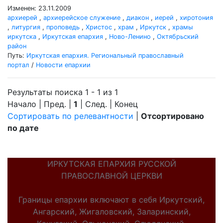
Изменен: 23.11.2009
архиерей
,
архиерейское служение
,
диакон
,
иерей
,
хиротония
,
литургия
,
проповедь
,
Христос
,
храм
,
Иркутск
,
храмы
иркутска
,
Иркутская епархия
,
Ново-Ленино
,
Октябрьский
район
Путь:
Иркутская епархия. Региональный православный
портал
/
Новости епархии
Результаты поиска 1 - 1 из 1
Начало | Пред. |
1
| След. | Конец
Сортировать по релевантности
|
Отсортировано
по дате
ИРКУТСКАЯ ЕПАРХИЯ РУССКОЙ
ПРАВОСЛАВНОЙ ЦЕРКВИ
Границы епархии включают в себя Иркутский,
Ангарский, Жигаловский, Заларинский,