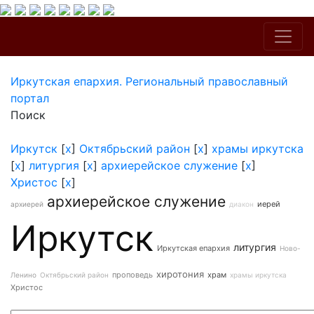
Иркутская епархия. Региональный православный
портал
Поиск
Иркутск
[
x
]
Октябрьский район
[
x
]
храмы иркутска
[
x
]
литургия
[
x
]
архиерейское служение
[
x
]
Христос
[
x
]
архиерейское служение
иерей
архиерей
диакон
Иркутск
литургия
Иркутская епархия
Ново-
хиротония
проповедь
храм
Ленино
Октябрьский район
храмы иркутска
Христос