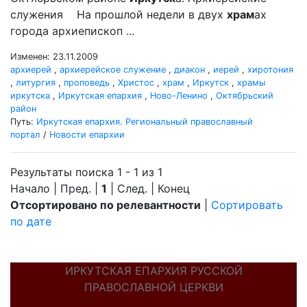
служения На прошлой недели в двух
храм
ах
города архиепископ ...
Изменен: 23.11.2009
архиерей
,
архиерейское служение
,
диакон
,
иерей
,
хиротония
,
литургия
,
проповедь
,
Христос
,
храм
,
Иркутск
,
храмы
иркутска
,
Иркутская епархия
,
Ново-Ленино
,
Октябрьский
район
Путь:
Иркутская епархия. Региональный православный
портал
/
Новости епархии
Результаты поиска 1 - 1 из 1
Начало | Пред. |
1
| След. | Конец
Отсортировано по релевантности
|
Сортировать
по дате
ИРКУТСКАЯ ЕПАРХИЯ РУССКОЙ
ПРАВОСЛАВНОЙ ЦЕРКВИ