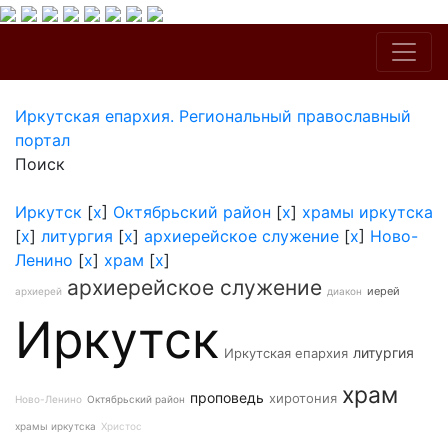
Иркутская епархия. Региональный православный
портал
Поиск
Иркутск
[
x
]
Октябрьский район
[
x
]
храмы иркутска
[
x
]
литургия
[
x
]
архиерейское служение
[
x
]
Ново-
Ленино
[
x
]
храм
[
x
]
архиерейское служение
иерей
архиерей
диакон
Иркутск
литургия
Иркутская епархия
храм
проповедь
хиротония
Ново-Ленино
Октябрьский район
храмы иркутска
Христос