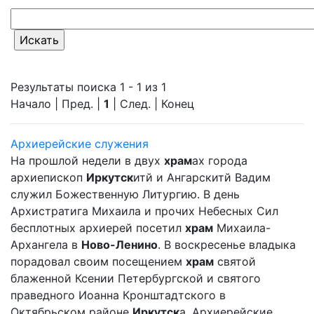
Результаты поиска 1 - 1 из 1
Начало | Пред. |
1
| След. | Конец
Архиерейские служения
На прошлой недели в двух
храм
ах города
архиепископ
Иркутск
итй и Ангарскитй Вадим
служил Божественную Литургию. В день
Архистратига Михаила и прочих Небесных Сил
бесплотных архиерей посетил
храм
Михаила-
Архангела в
Ново-Ленино
. В воскресенье владыка
порадовал своим посещением
храм
святой
блаженной Ксении Петербургской и святого
праведного Иоанна Кронштадтского в
Октябрьском районе
Иркутск
а. Архиерейские