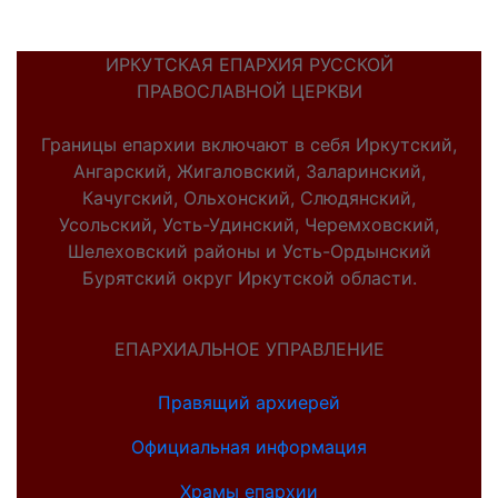
ИРКУТСКАЯ ЕПАРХИЯ РУССКОЙ
ПРАВОСЛАВНОЙ ЦЕРКВИ
Границы епархии включают в себя Иркутский,
Ангарский, Жигаловский, Заларинский,
Качугский, Ольхонский, Слюдянский,
Усольский, Усть-Удинский, Черемховский,
Шелеховский районы и Усть-Ордынский
Бурятский округ Иркутской области.
ЕПАРХИАЛЬНОЕ УПРАВЛЕНИЕ
Правящий архиерей
Официальная информация
Храмы епархии