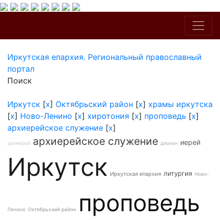
Иркутская епархия. Региональный православный
портал
Поиск
Иркутск
[
x
]
Октябрьский район
[
x
]
храмы иркутска
[
x
]
Ново-Ленино
[
x
]
хиротония
[
x
]
проповедь
[
x
]
архиерейское служение
[
x
]
архиерейское служение
иерей
архиерей
диакон
Иркутск
литургия
Иркутская епархия
Ново-
проповедь
Ленино
Октябрьский район