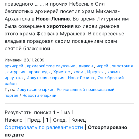
праведного ... ... и прочих Небесных Сил
бесплотных архиерей посетил храм Михаила-
Архангела в
Ново-Ленино
. Во время Литургии им
была совершена
хиротония
во иереи диакона
этого храма Феофана Мурашева. В воскресенье
владыка порадовал своим посещением храм
святой блаженной ...
Изменен: 23.11.2009
архиерей
,
архиерейское служение
,
диакон
,
иерей
,
хиротония
,
литургия
,
проповедь
,
Христос
,
храм
,
Иркутск
,
храмы
иркутска
,
Иркутская епархия
,
Ново-Ленино
,
Октябрьский
район
Путь:
Иркутская епархия. Региональный православный
портал
/
Новости епархии
Результаты поиска 1 - 1 из 1
Начало | Пред. |
1
| След. | Конец
Сортировать по релевантности
|
Отсортировано
по дате