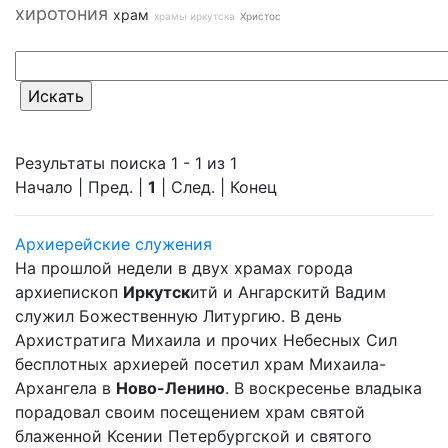
хиротония
храм
храмы иркутска
Христос
Результаты поиска 1 - 1 из 1
Начало | Пред. |
1
| След. | Конец
Архиерейские служения
На прошлой недели в двух храмах города
архиепископ
Иркутск
итй и Ангарскитй Вадим
служил Божественную Литургию. В день
Архистратига Михаила и прочих Небесных Сил
бесплотных архиерей посетил храм Михаила-
Архангела в
Ново-Ленино
. В воскресенье владыка
порадовал своим посещением храм святой
блаженной Ксении Петербургской и святого