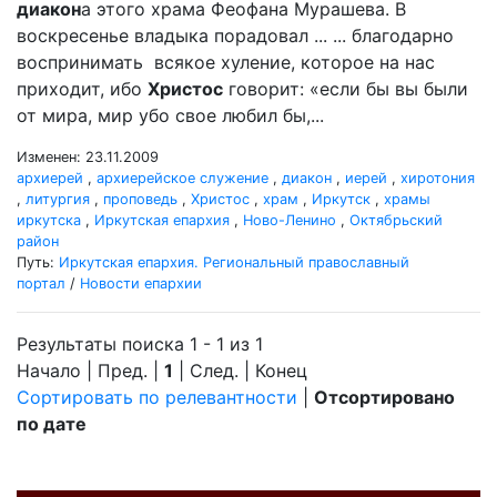
диакон
а этого храма Феофана Мурашева. В
воскресенье владыка порадовал ... ... благодарно
воспринимать всякое хуление, которое на нас
приходит, ибо
Христос
говорит: «если бы вы были
от мира, мир убо свое любил бы,...
Изменен: 23.11.2009
архиерей
,
архиерейское служение
,
диакон
,
иерей
,
хиротония
,
литургия
,
проповедь
,
Христос
,
храм
,
Иркутск
,
храмы
иркутска
,
Иркутская епархия
,
Ново-Ленино
,
Октябрьский
район
Путь:
Иркутская епархия. Региональный православный
портал
/
Новости епархии
Результаты поиска 1 - 1 из 1
Начало | Пред. |
1
| След. | Конец
Сортировать по релевантности
|
Отсортировано
по дате