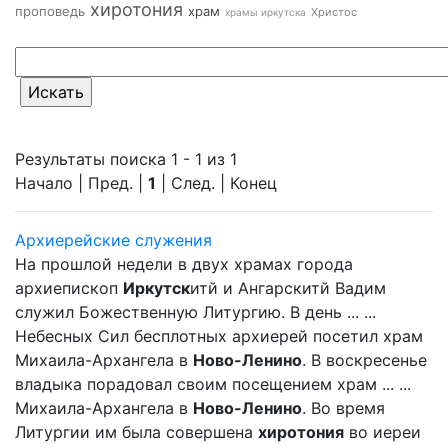
хиротония
проповедь
храм
Христос
храмы иркутска
Результаты поиска 1 - 1 из 1
Начало | Пред. |
1
| След. | Конец
Архиерейские служения
На прошлой недели в двух храмах города
архиепископ
Иркутск
итй и Ангарскитй Вадим
служил Божественную Литургию. В день ... ...
Небесных Сил бесплотных архиерей посетил храм
Михаила-Архангела в
Ново-Ленино
. В воскресенье
владыка порадовал своим посещением храм ... ...
Михаила-Архангела в
Ново-Ленино
. Во время
Литургии им была совершена
хиротония
во иереи