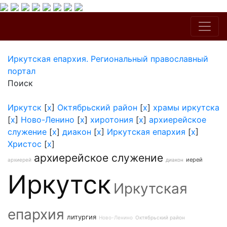
Иркутская епархия. Региональный православный
портал
Поиск
Иркутск
[
x
]
Октябрьский район
[
x
]
храмы иркутска
[
x
]
Ново-Ленино
[
x
]
хиротония
[
x
]
архиерейское
служение
[
x
]
диакон
[
x
]
Иркутская епархия
[
x
]
Христос
[
x
]
архиерейское служение
иерей
архиерей
диакон
Иркутск
Иркутская
епархия
литургия
Ново-Ленино
Октябрьский район