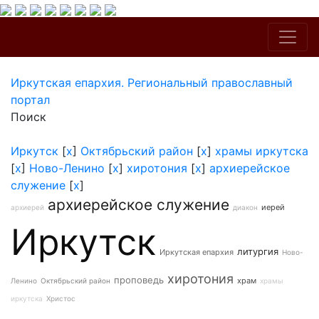
Иркутская епархия. Региональный православный
портал
Поиск
Иркутск
[
x
]
Октябрьский район
[
x
]
храмы иркутска
[
x
]
Ново-Ленино
[
x
]
хиротония
[
x
]
архиерейское
служение
[
x
]
архиерейское служение
иерей
архиерей
диакон
Иркутск
литургия
Иркутская епархия
Ново-
хиротония
проповедь
храм
Ленино
Октябрьский район
храмы
иркутска
Христос