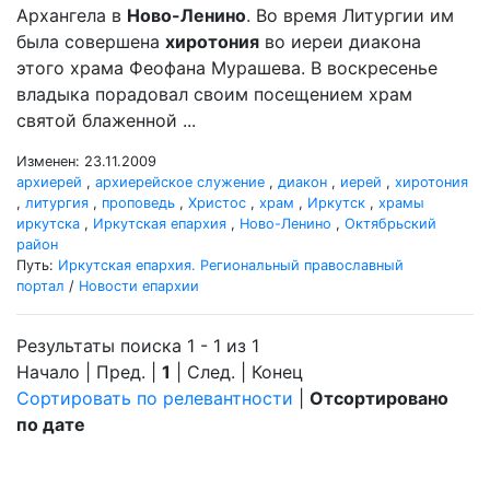
Архангела в
Ново-Ленино
. Во время Литургии им
была совершена
хиротония
во иереи диакона
этого храма Феофана Мурашева. В воскресенье
владыка порадовал своим посещением храм
святой блаженной ...
Изменен: 23.11.2009
архиерей
,
архиерейское служение
,
диакон
,
иерей
,
хиротония
,
литургия
,
проповедь
,
Христос
,
храм
,
Иркутск
,
храмы
иркутска
,
Иркутская епархия
,
Ново-Ленино
,
Октябрьский
район
Путь:
Иркутская епархия. Региональный православный
портал
/
Новости епархии
Результаты поиска 1 - 1 из 1
Начало | Пред. |
1
| След. | Конец
Сортировать по релевантности
|
Отсортировано
по дате