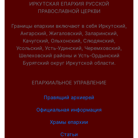
ИРКУТСКАЯ ЕПАРХИЯ РУССКОЙ
ПРАВОСЛАВНОЙ ЦЕРКВИ
Границы епархии включают в себя Иркутский,
Ангарский, Жигаловский, Заларинский,
Качугский, Ольхонский, Слюдянский,
Усольский, Усть-Удинский, Черемховский,
Шелеховский районы и Усть-Ордынский
Бурятский округ Иркутской области.
ЕПАРХИАЛЬНОЕ УПРАВЛЕНИЕ
Правящий архиерей
Официальная информация
Храмы епархии
Статьи