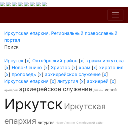
Иркутская епархия. Региональный православный
портал
Поиск
Иркутск
[
x
]
Октябрьский район
[
x
]
храмы иркутска
[
x
]
Ново-Ленино
[
x
]
Христос
[
x
]
храм
[
x
]
хиротония
[
x
]
проповедь
[
x
]
архиерейское служение
[
x
]
Иркутская епархия
[
x
]
литургия
[
x
]
архиерей
[
x
]
архиерейское служение
иерей
архиерей
диакон
Иркутск
Иркутская
епархия
литургия
Ново-Ленино
Октябрьский район