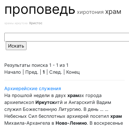
проповедь
храм
хиротония
Христос
храмы иркутска
Результаты поиска 1 - 1 из 1
Начало | Пред. |
1
| След. | Конец
Архиерейские служения
На прошлой недели в двух
храм
ах города
архиепископ
Иркутск
итй и Ангарскитй Вадим
служил Божественную Литургию. В день ... ...
Небесных Сил бесплотных архиерей посетил
храм
Михаила-Архангела в
Ново-Ленино
. В воскресенье