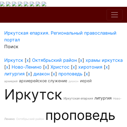
Иркутская епархия. Региональный православный
портал
Поиск
Иркутск
[
x
]
Октябрьский район
[
x
]
храмы иркутска
[
x
]
Ново-Ленино
[
x
]
Христос
[
x
]
хиротония
[
x
]
литургия
[
x
]
диакон
[
x
]
проповедь
[
x
]
архиерейское служение
иерей
архиерей
диакон
Иркутск
литургия
Иркутская епархия
Ново-
проповедь
Ленино
Октябрьский район