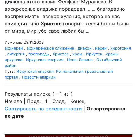
диакон
а этого храма Феофана Мурашева. В
воскресенье владыка порадовал ... ... благодарно
воспринимать всякое хуление, которое на нас
приходит, ибо
Христос
говорит: «если бы вы были
от мира, мир убо свое любил бы,...
Изменен: 23.11.2009
архиерей
,
архиерейское служение
,
диакон
,
иерей
,
хиротония
,
литургия
,
проповедь
,
Христос
,
храм
,
Иркутск
,
храмы
иркутска
,
Иркутская епархия
,
Ново-Ленино
,
Октябрьский
район
Путь:
Иркутская епархия. Региональный православный
портал
/
Новости епархии
Результаты поиска 1 - 1 из 1
Начало | Пред. |
1
| След. | Конец
Сортировать по релевантности
|
Отсортировано
по дате