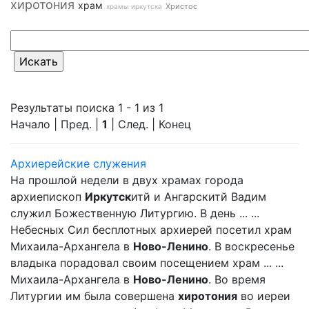
хиротония
храм
Христос
храмы иркутска
Результаты поиска 1 - 1 из 1
Начало | Пред. |
1
| След. | Конец
Архиерейские служения
На прошлой недели в двух храмах города
архиепископ
Иркутск
итй и Ангарскитй Вадим
служил Божественную Литургию. В день ... ...
Небесных Сил бесплотных архиерей посетил храм
Михаила-Архангела в
Ново-Ленино
. В воскресенье
владыка порадовал своим посещением храм ... ...
Михаила-Архангела в
Ново-Ленино
. Во время
Литургии им была совершена
хиротония
во иереи