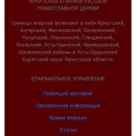
ИРКУТСКАЯ ЕПАРХИЯ РУССКОЙ
ПРАВОСЛАВНОЙ ЦЕРКВИ
Границы епархии включают в себя Иркутский,
Ангарский, Жигаловский, Заларинский,
Качугский, Ольхонский, Слюдянский,
Усольский, Усть-Удинский, Черемховский,
Шелеховский районы и Усть-Ордынский
Бурятский округ Иркутской области.
ЕПАРХИАЛЬНОЕ УПРАВЛЕНИЕ
Правящий архиерей
Официальная информация
Храмы епархии
Статьи