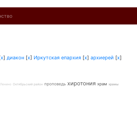
нство
[
x
]
диакон
[
x
]
Иркутская епархия
[
x
]
архиерей
[
x
]
хиротония
проповедь
храм
-Ленино
Октябрьский район
храмы