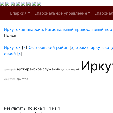
Епархия
Епархиальное управление
Епархиа
Иркутская епархия. Региональный православный пор
Поиск
Иркутск
[
x
]
Октябрьский район
[
x
]
храмы иркутска
[
иерей
[
x
]
Ирку
архиерейское служение
иерей
архиерей
диакон
Христос
иркутска
Результаты поиска 1 - 1 из 1