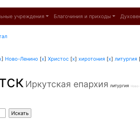
льные учреждения
Благочиния и приходы
Духове
тал
x
]
Ново-Ленино
[
x
]
Христос
[
x
]
хиротония
[
x
]
литургия
тск
Иркутская епархия
литургия
Ново