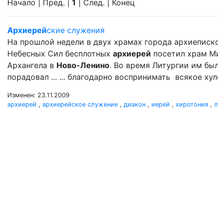
Начало | Пред. |
1
| След. | Конец
Архиерей
ские служения
На прошлой недели в двух храмах города архиеписк
Небесных Сил бесплотных
архиерей
посетил храм М
Архангела в
Ново-Ленино
. Во время Литургии им б
порадовал ... ... благодарно воспринимать всякое ху
Изменен: 23.11.2009
архиерей
,
архиерейское служение
,
диакон
,
иерей
,
хиротония
,
л