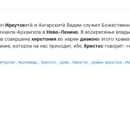
оп
Иркутск
итй и Ангарскитй Вадим служил Божественн
ихаила-Архангела в
Ново-Ленино
. В воскресенье влады
ыла совершена
хиротония
во иереи
диакон
а этого храм
ление, которое на нас приходит, ибо
Христос
говорит: «
итургия
,
проповедь
,
Христос
,
храм
,
Иркутск
,
храмы иркутска
,
Ир