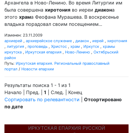
Архангела в Ново-Ленино. Во время Литургии им
была совершена
хиротония
во иереи
диакон
а
этого
храм
а Феофана Мурашева. В воскресенье
владыка порадовал своим посещением...
Изменен: 23.11.2009
архиерей
,
архиерейское служение
,
диакон
,
иерей
,
хиротония
,
литургия
,
проповедь
,
Христос
,
храм
,
Иркутск
,
храмы
иркутска
,
Иркутская епархия
,
Ново-Ленино
,
Октябрьский
район
Путь:
Иркутская епархия. Региональный православный
портал
/
Новости епархии
Результаты поиска 1 - 1 из 1
Начало | Пред. |
1
| След. | Конец
Сортировать по релевантности
|
Отсортировано
по дате
ИРКУТСКАЯ ЕПАРХИЯ РУССКОЙ