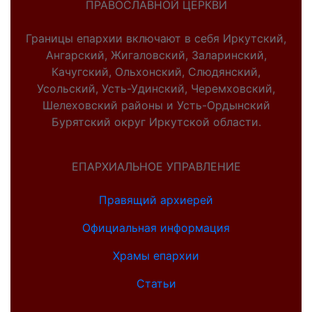
ПРАВОСЛАВНОЙ ЦЕРКВИ
Границы епархии включают в себя Иркутский,
Ангарский, Жигаловский, Заларинский,
Качугский, Ольхонский, Слюдянский,
Усольский, Усть-Удинский, Черемховский,
Шелеховский районы и Усть-Ордынский
Бурятский округ Иркутской области.
ЕПАРХИАЛЬНОЕ УПРАВЛЕНИЕ
Правящий архиерей
Официальная информация
Храмы епархии
Статьи