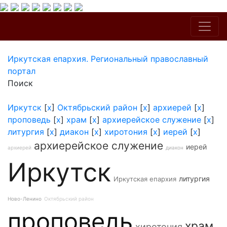
Иркутская епархия. Региональный православный
портал
Поиск
Иркутск
[
x
]
Октябрьский район
[
x
]
архиерей
[
x
]
проповедь
[
x
]
храм
[
x
]
архиерейское служение
[
x
]
литургия
[
x
]
диакон
[
x
]
хиротония
[
x
]
иерей
[
x
]
архиерейское служение
иерей
архиерей
диакон
Иркутск
литургия
Иркутская епархия
Ново-Ленино
Октябрьский район
проповедь
храм
хиротония