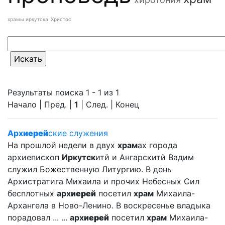
храмы иркутска
Христос
Результаты поиска 1 - 1 из 1
Начало | Пред. |
1
| След. | Конец
Арх
иерей
ские служения
На прошлой недели в двух
храм
ах города
архиепископ
Иркутск
итй и Ангарскитй Вадим
служил Божественную Литургию. В день
Архистратига Михаила и прочих Небесных Сил
бесплотных
арх
иерей
посетил
храм
Михаила-
Архангела в Ново-Ленино. В воскресенье владыка
порадовал ... ...
арх
иерей
посетил
храм
Михаила-