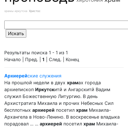
храмы иркутска
Христос
Результаты поиска 1 - 1 из 1
Начало | Пред. |
1
| След. | Конец
Архиерей
ские служения
На прошлой недели в двух
храм
ах города
архиепископ
Иркутск
итй и Ангарскитй Вадим
служил Божественную Литургию. В день
Архистратига Михаила и прочих Небесных Сил
бесплотных
архиерей
посетил
храм
Михаила-
Архангела в Ново-Ленино. В воскресенье владыка
порадовал ... ...
архиерей
посетил
храм
Михаила-