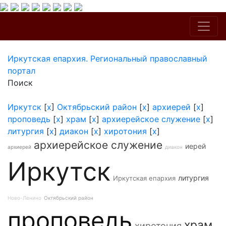
Иркутская епархия. Региональный православный
портал
Поиск
Иркутск
[
x
]
Октябрьский район
[
x
]
архиерей
[
x
]
проповедь
[
x
]
храм
[
x
]
архиерейское служение
[
x
]
литургия
[
x
]
диакон
[
x
]
хиротония
[
x
]
архиерейское служение
иерей
архиерей
диакон
Иркутск
литургия
Иркутская епархия
Ново-Ленино
Октябрьский район
проповедь
храм
хиротония