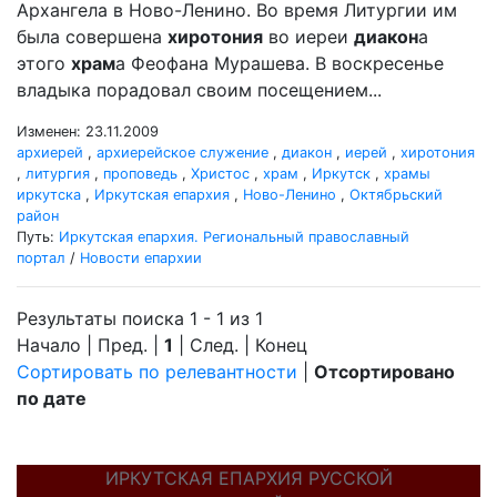
Архангела в Ново-Ленино. Во время Литургии им
была совершена
хиротония
во иереи
диакон
а
этого
храм
а Феофана Мурашева. В воскресенье
владыка порадовал своим посещением...
Изменен: 23.11.2009
архиерей
,
архиерейское служение
,
диакон
,
иерей
,
хиротония
,
литургия
,
проповедь
,
Христос
,
храм
,
Иркутск
,
храмы
иркутска
,
Иркутская епархия
,
Ново-Ленино
,
Октябрьский
район
Путь:
Иркутская епархия. Региональный православный
портал
/
Новости епархии
Результаты поиска 1 - 1 из 1
Начало | Пред. |
1
| След. | Конец
Сортировать по релевантности
|
Отсортировано
по дате
ИРКУТСКАЯ ЕПАРХИЯ РУССКОЙ