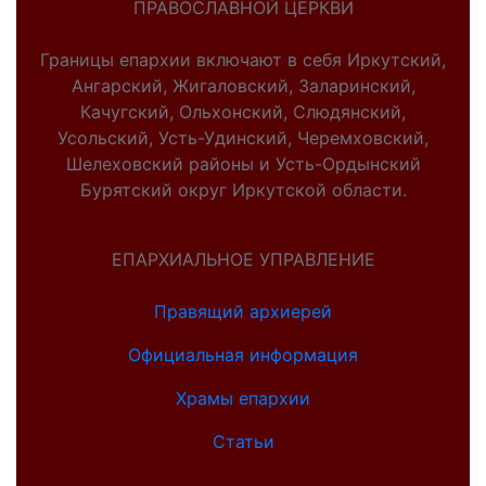
ПРАВОСЛАВНОЙ ЦЕРКВИ
Границы епархии включают в себя Иркутский,
Ангарский, Жигаловский, Заларинский,
Качугский, Ольхонский, Слюдянский,
Усольский, Усть-Удинский, Черемховский,
Шелеховский районы и Усть-Ордынский
Бурятский округ Иркутской области.
ЕПАРХИАЛЬНОЕ УПРАВЛЕНИЕ
Правящий архиерей
Официальная информация
Храмы епархии
Статьи