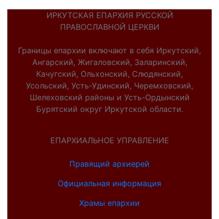
ИРКУТСКАЯ ЕПАРХИЯ РУССКОЙ
ПРАВОСЛАВНОЙ ЦЕРКВИ
Границы епархии включают в себя Иркутский,
Ангарский, Жигаловский, Заларинский,
Качугский, Ольхонский, Слюдянский,
Усольский, Усть-Удинский, Черемховский,
Шелеховский районы и Усть-Ордынский
Бурятский округ Иркутской области.
ЕПАРХИАЛЬНОЕ УПРАВЛЕНИЕ
Правящий архиерей
Официальная информация
Храмы епархии