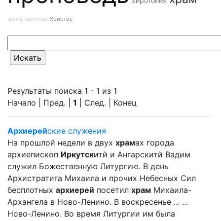
хиротония
Христос
храмы иркутска
Результаты поиска 1 - 1 из 1
Начало | Пред. |
1
| След. | Конец
Архиерей
ские служения
На прошлой недели в двух
храм
ах города
архиепископ
Иркутск
итй и Ангарскитй Вадим
служил Божественную Литургию. В день
Архистратига Михаила и прочих Небесных Сил
бесплотных
архиерей
посетил
храм
Михаила-
Архангела в Ново-Ленино. В воскресенье ... ...
Ново-Ленино. Во время Литургии им была