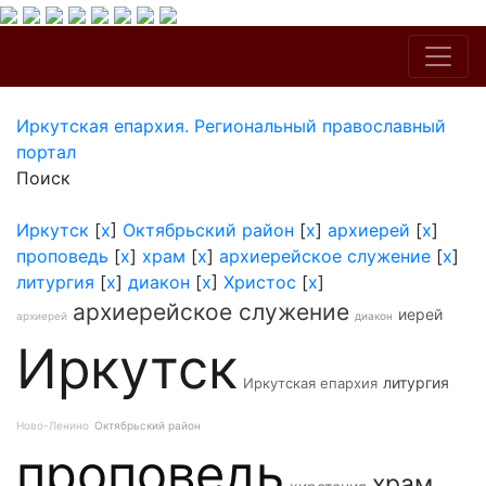
Иркутская епархия. Региональный православный
портал
Поиск
Иркутск
[
x
]
Октябрьский район
[
x
]
архиерей
[
x
]
проповедь
[
x
]
храм
[
x
]
архиерейское служение
[
x
]
литургия
[
x
]
диакон
[
x
]
Христос
[
x
]
архиерейское служение
иерей
архиерей
диакон
Иркутск
литургия
Иркутская епархия
Ново-Ленино
Октябрьский район
проповедь
храм