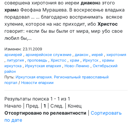
совершена хиротония во иереи
диакон
а этого
храм
а Феофана Мурашева. В воскресенье владыка
порадовал ... ... благодарно воспринимать всякое
хуление, которое на нас приходит, ибо
Христос
говорит: «если бы вы были от мира, мир убо свое
любил бы,...
Изменен: 23.11.2009
архиерей
,
архиерейское служение
,
диакон
,
иерей
,
хиротония
,
литургия
,
проповедь
,
Христос
,
храм
,
Иркутск
,
храмы
иркутска
,
Иркутская епархия
,
Ново-Ленино
,
Октябрьский
район
Путь:
Иркутская епархия. Региональный православный
портал
/
Новости епархии
Результаты поиска 1 - 1 из 1
Начало | Пред. |
1
| След. | Конец
Отсортировано по релевантности
|
Сортировать
по дате