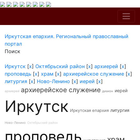
Иркутская епархия. Региональный православный
портал
Поиск
Иркутск
[
x
]
Октябрьский район
[
x
]
архиерей
[
x
]
проповедь
[
x
]
храм
[
x
]
архиерейское служение
[
x
]
литургия
[
x
]
Ново-Ленино
[
x
]
иерей
[
x
]
архиерейское служение
иерей
архиерей
диакон
Иркутск
литургия
Иркутская епархия
Ново-Ленино
Октябрьский район
проповедь
храм