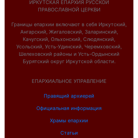
ИРКУТСКАЯ ЕПАРХИЯ РУССКОЙ
ПРАВОСЛАВНОЙ ЦЕРКВИ
Границы епархии включают в себя Иркутский,
Ангарский, Жигаловский, Заларинский,
Качугский, Ольхонский, Слюдянский,
Усольский, Усть-Удинский, Черемховский,
Шелеховский районы и Усть-Ордынский
Бурятский округ Иркутской области.
ЕПАРХИАЛЬНОЕ УПРАВЛЕНИЕ
Правящий архиерей
Официальная информация
Храмы епархии
Статьи