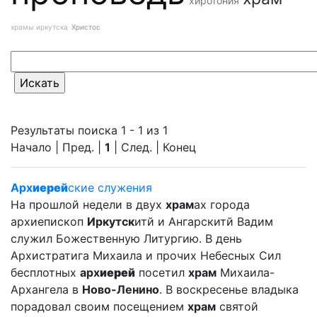
хиротония
храмы иркутска
Христос
Результаты поиска 1 - 1 из 1
Начало | Пред. |
1
| След. | Конец
Арх
иерей
ские служения
На прошлой недели в двух
храм
ах города
архиепископ
Иркутск
итй и Ангарскитй Вадим
служил Божественную Литургию. В день
Архистратига Михаила и прочих Небесных Сил
бесплотных
арх
иерей
посетил
храм
Михаила-
Архангела в
Ново-Ленино
. В воскресенье владыка
порадовал своим посещением
храм
святой