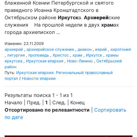
блаженной Ксении Петербургской и святого
праведного Иоанна Кронштадтского в
Октябрьском районе
Иркутск
а.
Арх
иерей
ские
служения На прошлой недели в двух
храм
ах
города архиепископ ...
Изменен: 23.11.2009
архиерей
,
архиерейское служение
,
диакон
,
иерей
,
хиротония
,
литургия
,
проповедь
,
Христос
,
храм
,
Иркутск
,
храмы
иркутска
,
Иркутская епархия
,
Ново-Ленино
,
Октябрьский
район
Путь:
Иркутская епархия. Региональный православный
портал
/
Новости епархии
Результаты поиска 1 - 1 из 1
Начало | Пред. |
1
| След. | Конец
Отсортировано по релевантности
|
Сортировать
по дате