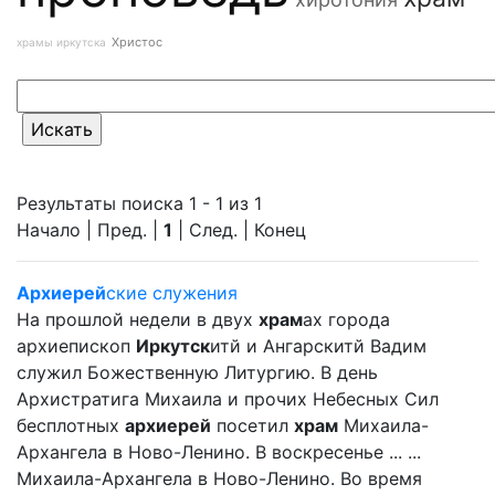
Христос
храмы иркутска
Результаты поиска 1 - 1 из 1
Начало | Пред. |
1
| След. | Конец
Архиерей
ские служения
На прошлой недели в двух
храм
ах города
архиепископ
Иркутск
итй и Ангарскитй Вадим
служил Божественную Литургию. В день
Архистратига Михаила и прочих Небесных Сил
бесплотных
архиерей
посетил
храм
Михаила-
Архангела в Ново-Ленино. В воскресенье ... ...
Михаила-Архангела в Ново-Ленино. Во время