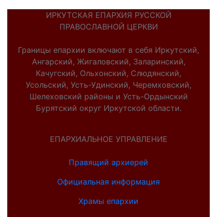
ИРКУТСКАЯ ЕПАРХИЯ РУССКОЙ
ПРАВОСЛАВНОЙ ЦЕРКВИ
Границы епархии включают в себя Иркутский,
Ангарский, Жигаловский, Заларинский,
Качугский, Ольхонский, Слюдянский,
Усольский, Усть-Удинский, Черемховский,
Шелеховский районы и Усть-Ордынский
Бурятский округ Иркутской области.
ЕПАРХИАЛЬНОЕ УПРАВЛЕНИЕ
Правящий архиерей
Официальная информация
Храмы епархии