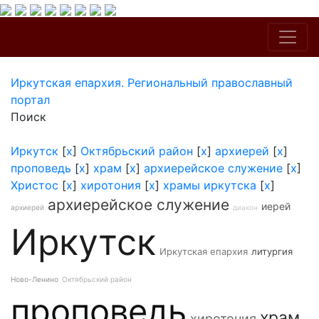
Иркутская епархия. Региональный православный
портал
Поиск
Иркутск
[
x
]
Октябрьский район
[
x
]
архиерей
[
x
]
проповедь
[
x
]
храм
[
x
]
архиерейское служение
[
x
]
Христос
[
x
]
хиротония
[
x
]
храмы иркутска
[
x
]
архиерейское служение
иерей
архиерей
диакон
Иркутск
Иркутская епархия
литургия
Ново-Ленино
Октябрьский район
проповедь
храм
хиротония