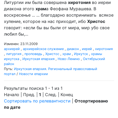
Литургии им была совершена
хиротония
во иереи
диакона этого
храм
а Феофана Мурашева. В
воскресенье ... ... благодарно воспринимать всякое
хуление, которое на нас приходит, ибо
Христос
говорит: «если бы вы были от мира, мир убо свое
любил бы,...
Изменен: 23.11.2009
архиерей
,
архиерейское служение
,
диакон
,
иерей
,
хиротония
,
литургия
,
проповедь
,
Христос
,
храм
,
Иркутск
,
храмы
иркутска
,
Иркутская епархия
,
Ново-Ленино
,
Октябрьский
район
Путь:
Иркутская епархия. Региональный православный
портал
/
Новости епархии
Результаты поиска 1 - 1 из 1
Начало | Пред. |
1
| След. | Конец
Сортировать по релевантности
|
Отсортировано
по дате