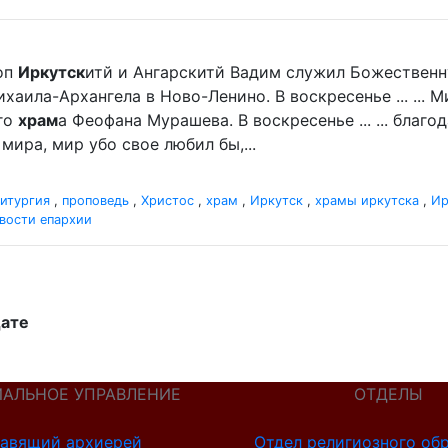
оп
Иркутск
итй и Ангарскитй Вадим служил Божественн
хаила-Архангела в Ново-Ленино. В воскресенье ... ...
го
храм
а Феофана Мурашева. В воскресенье ... ... благ
мира, мир убо свое любил бы,...
итургия
,
проповедь
,
Христос
,
храм
,
Иркутск
,
храмы иркутска
,
Ир
вости епархии
дате
ИАЛЬНОЕ УПРАВЛЕНИЕ
ОТДЕЛЫ
авящий архиерей
Отдел религиозного об