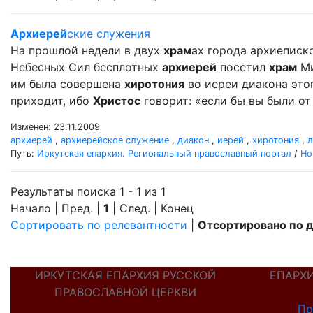
Архиерей
ские служения
На прошлой недели в двух
храм
ах города архиеписк
Небесных Сил бесплотных
архиерей
посетил
храм
Ми
им была совершена
хиротония
во иереи диакона это
приходит, ибо
Христос
говорит: «если бы вы были от 
Изменен: 23.11.2009
архиерей
,
архиерейское служение
,
диакон
,
иерей
,
хиротония
,
л
Путь:
Иркутская епархия. Региональный православный портал
/
Но
Результаты поиска 1 - 1 из 1
Начало | Пред. |
1
| След. | Конец
Сортировать по релевантности
|
Отсортировано по 
ИРКУТСКАЯ ЕПАРХИЯ РУССКОЙ
ЕПАРХ
ПРАВОСЛАВНОЙ ЦЕРКВИ
Пр