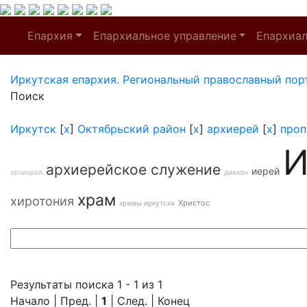
Епархия
Епархиальное управление
Епархиа
Иркутская епархия. Региональный православный пор
Поиск
Иркутск
[
x
]
Октябрьский район
[
x
]
архиерей
[
x
]
проп
И
архиерейское служение
иерей
архиерей
диакон
храм
хиротония
Христос
храмы иркутска
Результаты поиска 1 - 1 из 1
Начало | Пред. |
1
| След. | Конец