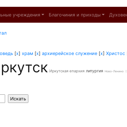
льные учреждения
Благочиния и приходы
Духове
тал
оведь
[
x
]
храм
[
x
]
архиерейское служение
[
x
]
Христос
ркутск
литургия
Иркутская епархия
Ново-Ленино
О