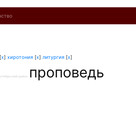
нство
[
x
]
хиротония
[
x
]
литургия
[
x
]
проповедь
ктябрьский район