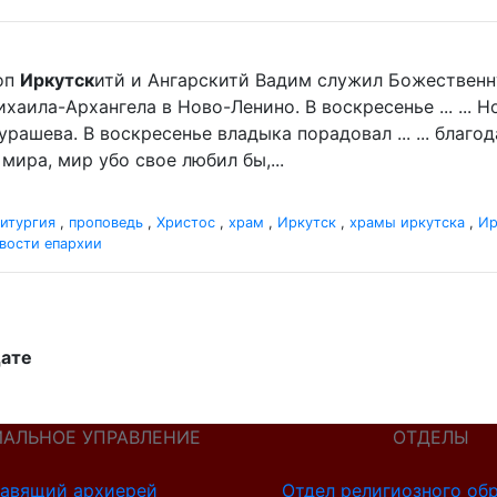
оп
Иркутск
итй и Ангарскитй Вадим служил Божественн
хаила-Архангела в Ново-Ленино. В воскресенье ... ...
рашева. В воскресенье владыка порадовал ... ... благ
мира, мир убо свое любил бы,...
итургия
,
проповедь
,
Христос
,
храм
,
Иркутск
,
храмы иркутска
,
Ир
вости епархии
дате
ИАЛЬНОЕ УПРАВЛЕНИЕ
ОТДЕЛЫ
авящий архиерей
Отдел религиозного об