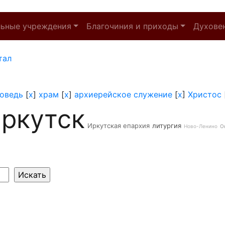
льные учреждения
Благочиния и приходы
Духове
тал
оведь
[
x
]
храм
[
x
]
архиерейское служение
[
x
]
Христос
ркутск
Иркутская епархия
литургия
Ново-Ленино
О