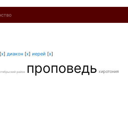
нство
[
x
]
диакон
[
x
]
иерей
[
x
]
проповедь
хиротония
ктябрьский район