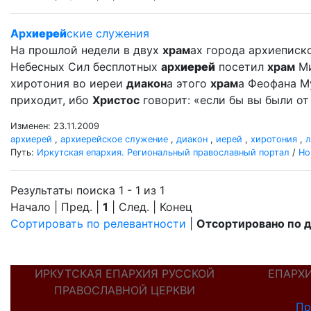
Арх
иерей
ские служения
На прошлой недели в двух
храм
ах города архиеписк
Небесных Сил бесплотных
арх
иерей
посетил
храм
Ми
хиротония во иереи
диакон
а этого
храм
а Феофана Му
приходит, ибо
Христос
говорит: «если бы вы были от 
Изменен: 23.11.2009
архиерей
,
архиерейское служение
,
диакон
,
иерей
,
хиротония
,
л
Путь:
Иркутская епархия. Региональный православный портал
/
Но
Результаты поиска 1 - 1 из 1
Начало | Пред. |
1
| След. | Конец
Сортировать по релевантности
|
Отсортировано по 
ИРКУТСКАЯ ЕПАРХИЯ РУССКОЙ
ЕПАРХ
ПРАВОСЛАВНОЙ ЦЕРКВИ
Пр