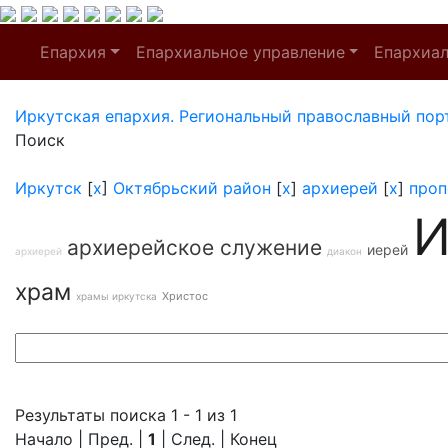
Епархия
Епархиальное управление
Епархиа
Иркутская епархия. Региональный православный пор
Поиск
Иркутск
[
x
]
Октябрьский район
[
x
]
архиерей
[
x
]
проп
И
архиерейское служение
иерей
архиерей
диакон
храм
Христос
храмы иркутска
Результаты поиска 1 - 1 из 1
Начало | Пред. |
1
| След. | Конец