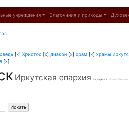
льные учреждения
Благочиния и приходы
Духове
тал
оведь
[
x
]
Христос
[
x
]
диакон
[
x
]
храм
[
x
]
храмы иркутс
я
[
x
]
ск
Иркутская епархия
литургия
Ново-Ленино