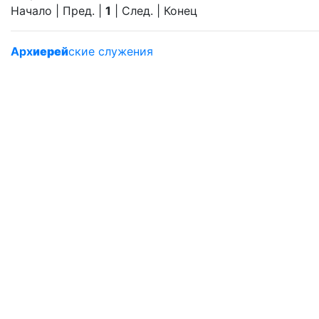
Начало | Пред. |
1
| След. | Конец
Арх
иерей
ские служения