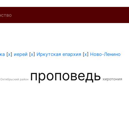
нство
ка
[
x
]
иерей
[
x
]
Иркутская епархия
[
x
]
Ново-Ленино
проповедь
хиротония
Октябрьский район