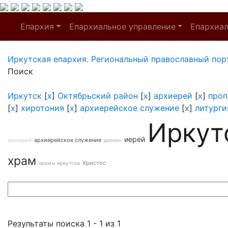
Епархия
Епархиальное управление
Епархиа
Иркутская епархия. Региональный православный пор
Поиск
Иркутск
[
x
]
Октябрьский район
[
x
]
архиерей
[
x
]
проп
[
x
]
хиротония
[
x
]
архиерейское служение
[
x
]
литурги
Иркут
иерей
архиерейское служение
архиерей
диакон
храм
Христос
храмы иркутска
Результаты поиска 1 - 1 из 1