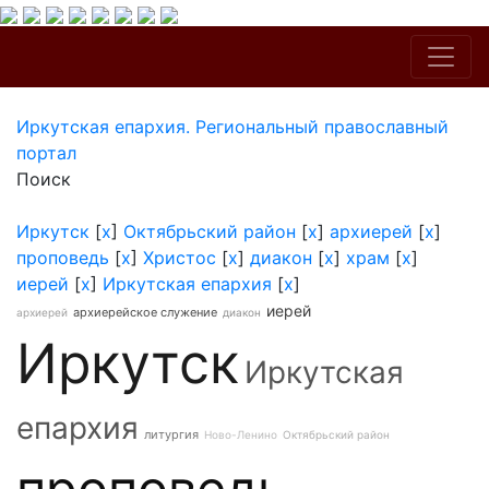
Иркутская епархия. Региональный православный
портал
Поиск
Иркутск
[
x
]
Октябрьский район
[
x
]
архиерей
[
x
]
проповедь
[
x
]
Христос
[
x
]
диакон
[
x
]
храм
[
x
]
иерей
[
x
]
Иркутская епархия
[
x
]
иерей
архиерейское служение
архиерей
диакон
Иркутск
Иркутская
епархия
литургия
Ново-Ленино
Октябрьский район
проповедь