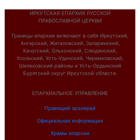
ИРКУТСКАЯ ЕПАРХИЯ РУССКОЙ
ПРАВОСЛАВНОЙ ЦЕРКВИ
Границы епархии включают в себя Иркутский,
Ангарский, Жигаловский, Заларинский,
Качугский, Ольхонский, Слюдянский,
Усольский, Усть-Удинский, Черемховский,
Шелеховский районы и Усть-Ордынский
Бурятский округ Иркутской области.
ЕПАРХИАЛЬНОЕ УПРАВЛЕНИЕ
Правящий архиерей
Официальная информация
Храмы епархии