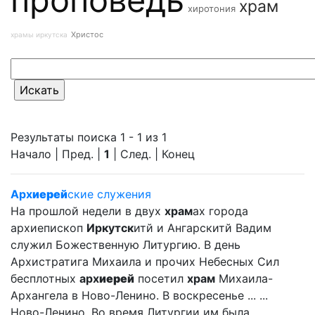
храм
хиротония
Христос
храмы иркутска
Результаты поиска 1 - 1 из 1
Начало | Пред. |
1
| След. | Конец
Арх
иерей
ские служения
На прошлой недели в двух
храм
ах города
архиепископ
Иркутск
итй и Ангарскитй Вадим
служил Божественную Литургию. В день
Архистратига Михаила и прочих Небесных Сил
бесплотных
арх
иерей
посетил
храм
Михаила-
Архангела в Ново-Ленино. В воскресенье ... ...
Ново-Ленино. Во время Литургии им была