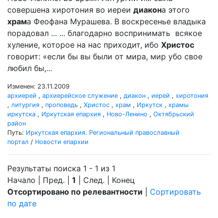
совершена хиротония во иереи
диакон
а этого
храм
а Феофана Мурашева. В воскресенье владыка
порадовал ... ... благодарно воспринимать всякое
хуление, которое на нас приходит, ибо
Христос
говорит: «если бы вы были от мира, мир убо свое
любил бы,...
Изменен: 23.11.2009
архиерей
,
архиерейское служение
,
диакон
,
иерей
,
хиротония
,
литургия
,
проповедь
,
Христос
,
храм
,
Иркутск
,
храмы
иркутска
,
Иркутская епархия
,
Ново-Ленино
,
Октябрьский
район
Путь:
Иркутская епархия. Региональный православный
портал
/
Новости епархии
Результаты поиска 1 - 1 из 1
Начало | Пред. |
1
| След. | Конец
Отсортировано по релевантности
|
Сортировать
по дате