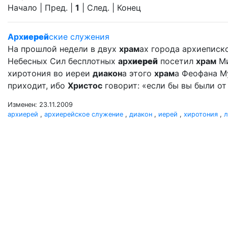
Начало | Пред. |
1
| След. | Конец
Арх
иерей
ские служения
На прошлой недели в двух
храм
ах города архиеписк
Небесных Сил бесплотных
арх
иерей
посетил
храм
Ми
хиротония во иереи
диакон
а этого
храм
а Феофана Му
приходит, ибо
Христос
говорит: «если бы вы были от 
Изменен: 23.11.2009
архиерей
,
архиерейское служение
,
диакон
,
иерей
,
хиротония
,
л