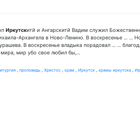
оп
Иркутск
итй и Ангарскитй Вадим служил Божественн
хаила-Архангела в Ново-Ленино. В воскресенье ... ...
рашева. В воскресенье владыка порадовал ... ... благ
мира, мир убо свое любил бы,...
итургия
,
проповедь
,
Христос
,
храм
,
Иркутск
,
храмы иркутска
,
Ир