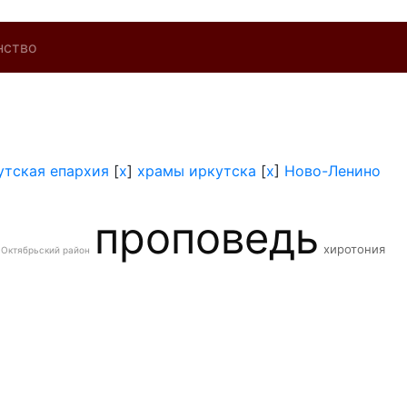
нство
утская епархия
[
x
]
храмы иркутска
[
x
]
Ново-Ленино
проповедь
хиротония
Октябрьский район