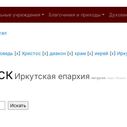
льные учреждения
Благочиния и приходы
Духове
тал
оведь
[
x
]
Христос
[
x
]
диакон
[
x
]
храм
[
x
]
иерей
[
x
]
Ирк
ск
Иркутская епархия
литургия
Ново-Ленино