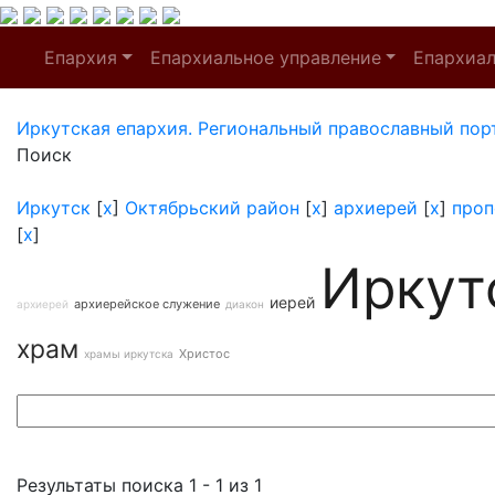
Епархия
Епархиальное управление
Епархиа
Иркутская епархия. Региональный православный пор
Поиск
Иркутск
[
x
]
Октябрьский район
[
x
]
архиерей
[
x
]
проп
[
x
]
Иркут
иерей
архиерейское служение
архиерей
диакон
храм
Христос
храмы иркутска
Результаты поиска 1 - 1 из 1