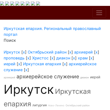
Иркутская епархия. Региональный православный
портал
Поиск
Иркутск
[
x
]
Октябрьский район
[
x
]
архиерей
[
x
]
проповедь
[
x
]
Христос
[
x
]
диакон
[
x
]
храм
[
x
]
иерей
[
x
]
Иркутская епархия
[
x
]
архиерейское
служение
[
x
]
архиерейское служение
иерей
архиерей
диакон
Иркутск
Иркутская
епархия
литургия
Ново-Ленино
Октябрьский район