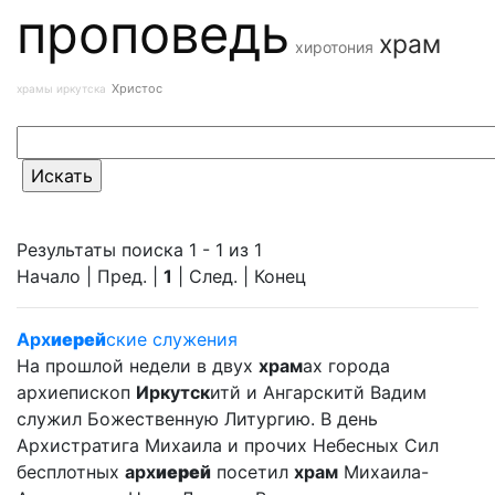
проповедь
храм
хиротония
Христос
храмы иркутска
Результаты поиска 1 - 1 из 1
Начало | Пред. |
1
| След. | Конец
Арх
иерей
ские служения
На прошлой недели в двух
храм
ах города
архиепископ
Иркутск
итй и Ангарскитй Вадим
служил Божественную Литургию. В день
Архистратига Михаила и прочих Небесных Сил
бесплотных
арх
иерей
посетил
храм
Михаила-