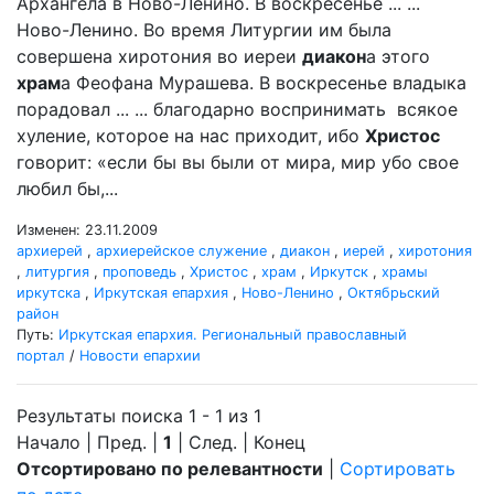
Архангела в Ново-Ленино. В воскресенье ... ...
Ново-Ленино. Во время Литургии им была
совершена хиротония во иереи
диакон
а этого
храм
а Феофана Мурашева. В воскресенье владыка
порадовал ... ... благодарно воспринимать всякое
хуление, которое на нас приходит, ибо
Христос
говорит: «если бы вы были от мира, мир убо свое
любил бы,...
Изменен: 23.11.2009
архиерей
,
архиерейское служение
,
диакон
,
иерей
,
хиротония
,
литургия
,
проповедь
,
Христос
,
храм
,
Иркутск
,
храмы
иркутска
,
Иркутская епархия
,
Ново-Ленино
,
Октябрьский
район
Путь:
Иркутская епархия. Региональный православный
портал
/
Новости епархии
Результаты поиска 1 - 1 из 1
Начало | Пред. |
1
| След. | Конец
Отсортировано по релевантности
|
Сортировать