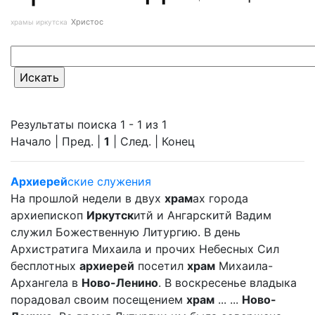
Христос
храмы иркутска
Результаты поиска 1 - 1 из 1
Начало | Пред. |
1
| След. | Конец
Архиерей
ские служения
На прошлой недели в двух
храм
ах города
архиепископ
Иркутск
итй и Ангарскитй Вадим
служил Божественную Литургию. В день
Архистратига Михаила и прочих Небесных Сил
бесплотных
архиерей
посетил
храм
Михаила-
Архангела в
Ново-Ленино
. В воскресенье владыка
порадовал своим посещением
храм
... ...
Ново-