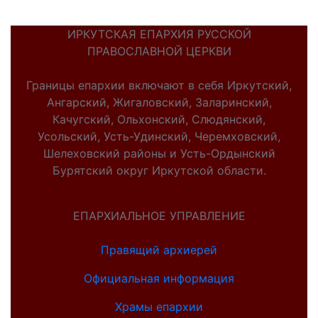
ИРКУТСКАЯ ЕПАРХИЯ РУССКОЙ
ПРАВОСЛАВНОЙ ЦЕРКВИ
Границы епархии включают в себя Иркутский,
Ангарский, Жигаловский, Заларинский,
Качугский, Ольхонский, Слюдянский,
Усольский, Усть-Удинский, Черемховский,
Шелеховский районы и Усть-Ордынский
Бурятский округ Иркутской области.
ЕПАРХИАЛЬНОЕ УПРАВЛЕНИЕ
Правящий архиерей
Официальная информация
Храмы епархии