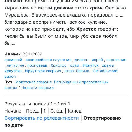
Ленино
. Во время Литургии им была совершена
хиротония во иереи
диакон
а этого
храм
а Феофана
Мурашева. В воскресенье владыка порадовал ... ...
благодарно воспринимать всякое хуление,
которое на нас приходит, ибо
Христос
говорит:
«если бы вы были от мира, мир убо свое любил
бы,...
Изменен: 23.11.2009
архиерей
,
архиерейское служение
,
диакон
,
иерей
,
хиротония
,
литургия
,
проповедь
,
Христос
,
храм
,
Иркутск
,
храмы
иркутска
,
Иркутская епархия
,
Ново-Ленино
,
Октябрьский
район
Путь:
Иркутская епархия. Региональный православный
портал
/
Новости епархии
Результаты поиска 1 - 1 из 1
Начало | Пред. |
1
| След. | Конец
Сортировать по релевантности
|
Отсортировано
по дате