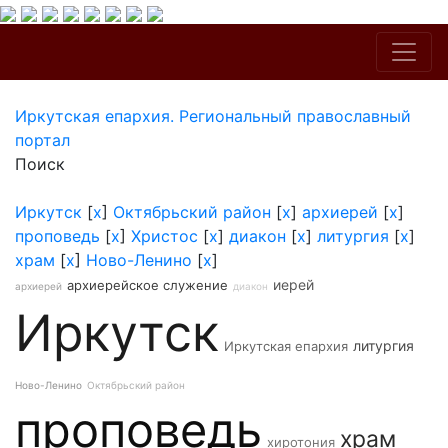
Иркутская епархия. Региональный православный
портал
Поиск
Иркутск
[
x
]
Октябрьский район
[
x
]
архиерей
[
x
]
проповедь
[
x
]
Христос
[
x
]
диакон
[
x
]
литургия
[
x
]
храм
[
x
]
Ново-Ленино
[
x
]
иерей
архиерейское служение
архиерей
диакон
Иркутск
литургия
Иркутская епархия
Ново-Ленино
Октябрьский район
проповедь
храм
хиротония