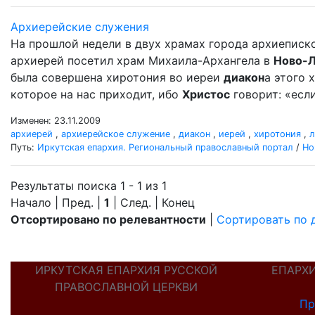
Архиерейские служения
На прошлой недели в двух храмах города архиеписк
архиерей посетил храм Михаила-Архангела в
Ново-
была совершена хиротония во иереи
диакон
а этого 
которое на нас приходит, ибо
Христос
говорит: «если
Изменен: 23.11.2009
архиерей
,
архиерейское служение
,
диакон
,
иерей
,
хиротония
,
л
Путь:
Иркутская епархия. Региональный православный портал
/
Но
Результаты поиска 1 - 1 из 1
Начало | Пред. |
1
| След. | Конец
Отсортировано по релевантности
|
Сортировать по 
ИРКУТСКАЯ ЕПАРХИЯ РУССКОЙ
ЕПАРХ
ПРАВОСЛАВНОЙ ЦЕРКВИ
Пр