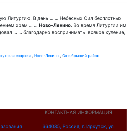
 Литургию. В день ... ... Небесных Сил бесплотных
ием храм ... ...
Ново-Ленино
. Во время Литургии им
вал ... ... благодарно воспринимать всякое хуление,
кутская епархия
,
Ново-Ленино
,
Октябрьский район
КОНТАКТНАЯ ИНФОРМАЦИЯ
разования
664035, Россия, г. Иркутск, ул.