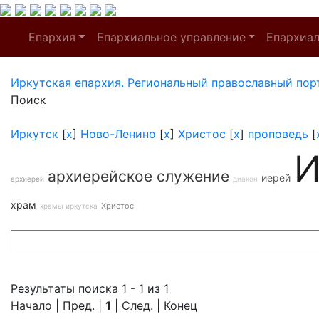
Епархия
Епархиальное управление
Епархиа
Иркутская епархия. Региональный православный пор
Поиск
Иркутск
[
x
]
Ново-Ленино
[
x
]
Христос
[
x
]
проповедь
[
И
архиерейское служение
иерей
архиерей
диакон
храм
Христос
храмы иркутска
Результаты поиска 1 - 1 из 1
Начало | Пред. |
1
| След. | Конец