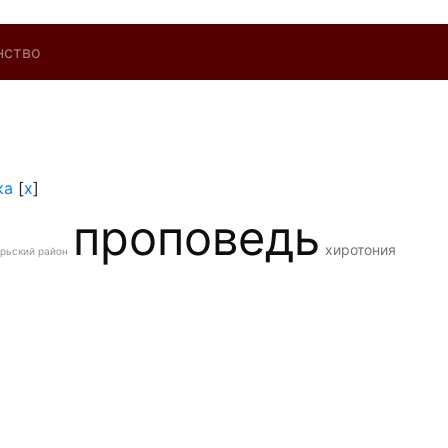
нство
ка
[
x
]
проповедь
хиротония
рьский район