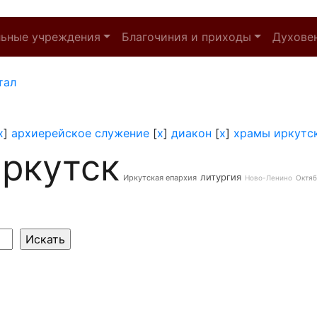
льные учреждения
Благочиния и приходы
Духове
тал
x
]
архиерейское служение
[
x
]
диакон
[
x
]
храмы иркутс
ркутск
литургия
Иркутская епархия
Ново-Ленино
Октяб