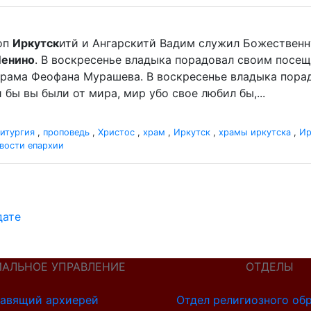
оп
Иркутск
итй и Ангарскитй Вадим служил Божественную
Ленино
. В воскресенье владыка порадовал своим посещен
храма Феофана Мурашева. В воскресенье владыка порадо
 бы вы были от мира, мир убо свое любил бы,...
итургия
,
проповедь
,
Христос
,
храм
,
Иркутск
,
храмы иркутска
,
Ир
вости епархии
дате
ИАЛЬНОЕ УПРАВЛЕНИЕ
ОТДЕЛЫ
авящий архиерей
Отдел религиозного об