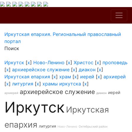
Иркутская епархия. Региональный православный
портал
Поиск
Иркутск
[
x
]
Ново-Ленино
[
x
]
Христос
[
x
]
проповедь
[
x
]
архиерейское служение
[
x
]
диакон
[
x
]
Иркутская епархия
[
x
]
храм
[
x
]
иерей
[
x
]
архиерей
[
x
]
литургия
[
x
]
храмы иркутска
[
x
]
архиерейское служение
иерей
архиерей
диакон
Иркутск
Иркутская
епархия
литургия
Ново-Ленино
Октябрьский район