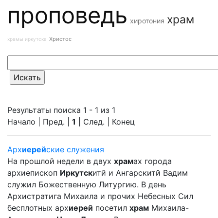
проповедь
храм
хиротония
Христос
храмы иркутска
Результаты поиска 1 - 1 из 1
Начало | Пред. |
1
| След. | Конец
Арх
иерей
ские служения
На прошлой недели в двух
храм
ах города
архиепископ
Иркутск
итй и Ангарскитй Вадим
служил Божественную Литургию. В день
Архистратига Михаила и прочих Небесных Сил
бесплотных арх
иерей
посетил
храм
Михаила-